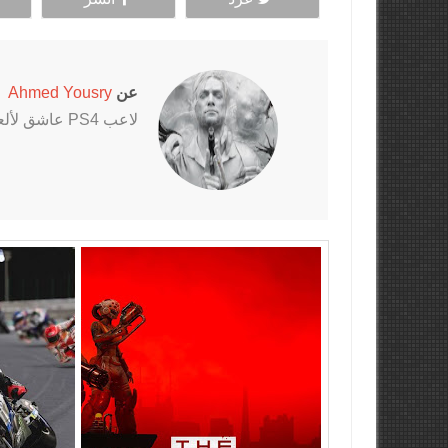
عن
Ahmed Yousry
لاعب PS4 عاشق لألعاب الرعب خاصةً سلسلتي Outlast و The Evil Within