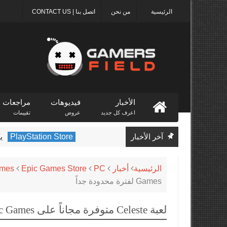
الرئيسية
من نحن
اتصل بنا | CONTACT US
الأخبار
فيديوهات
مراجعات
اعرف كل جديد
عروض
تقييمات
آخر الأخبار
PlayStation Store
يكشف متجر PlayStation عن 
الرئيسية
أخبار
PC
Epic Games Store
ames
Games لفترة محدودة جداً
لعبة Celeste متوفرة مجاناً على Epic Games لفترة محدودة جداً