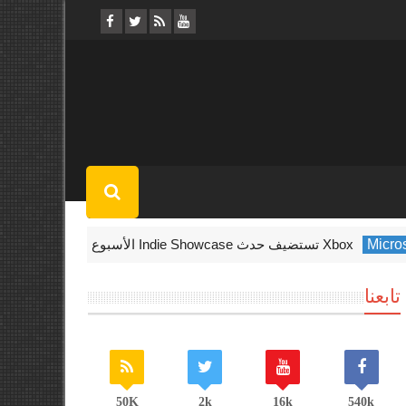
Mi
Xbox تستضيف حدث Indie Showcase الأسبوع المقبل
Warzone
تابعنا
50K
2k
16k
540k