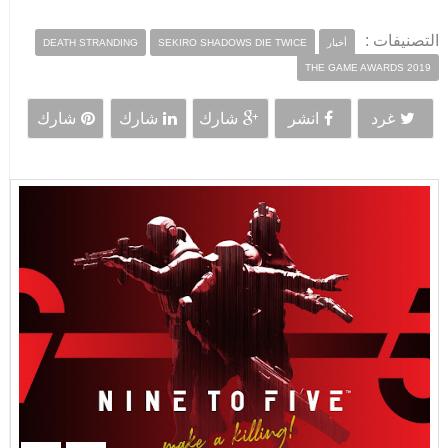
التصنيفات :
أخبار
SEKIRO SHADOWS DIE TWICE
DEATH STRANDING
THE GAME AWARDS 2019
غرد
انشر
شارك
شارك
شارك