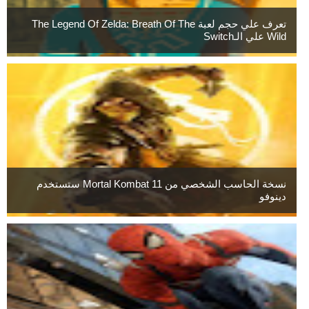
تعرف علي حجم لعبة The Legend Of Zelda: Breath Of The
Wild علي الـSwitch
نسخة الحاسب الشخصي من Mortal Kombat 11 ستستخدم
دينوفو