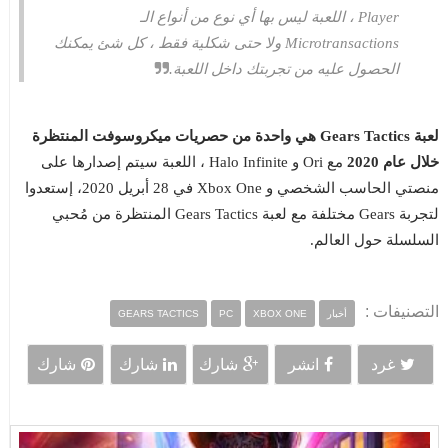
Player ، اللعبة ليس بها أي نوع من أنواع الـ
Microtransactions ولا حتى شكلية فقط ، كل شئ يمكنك
الحصول عليه من تجربتك داخل اللعبة.
لعبة Gears Tactics هي واحدة من حصريات ميكروسوفت المنتظرة
خلال عام 2020
مع Ori و Halo Infinite ، اللعبة سيتم إصدارها على
منصتي الحاسب الشخصي و Xbox One في 28 أبريل 2020، إستعدوا
لتجربة Gears مختلفة مع لعبة Gears Tactics المنتظرة من مُحبي
السلسلة حول العالم.
التصنيفات :
أخبار
XBOX ONE
PC
GEARS TACTICS
غرد
انشر
شارك
شارك
شارك