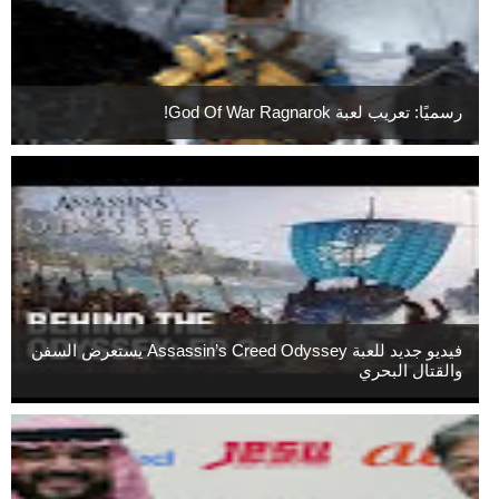
رسميًا: تعريب لعبة God Of War Ragnarok!
فيديو جديد للعبة Assassin’s Creed Odyssey يستعرض السفن
والقتال البحري