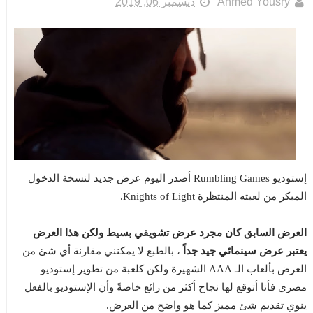
Ahmed Yousry
ديسمبر 06, 2019
إستوديو Rumbling Games أصدر اليوم عرض جديد لنسخة الدخول
المبكر من لعبته المنتظرة Knights of Light.
العرض السابق كان مجرد عرض تشويقي بسيط ولكن هذا العرض
يعتبر عرض سينمائي جيد جداً
، بالطبع لا يمكنني مقارنة أي شئ من
العرض بألعاب الـ AAA الشهيرة ولكن كلعبة من تطوير إستوديو
مصري فأنا أتوقع لها نجاح أكثر من رائع خاصةً وأن الإستوديو بالفعل
ينوي تقديم شئ مميز كما هو واضح من العرض.