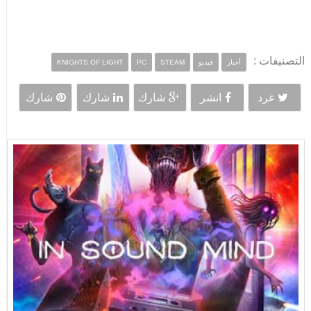
التصنيفات :
أخبار
فيديو
STEAM
PC
KNIGHTS OF LIGHT
غرد
انشر
شارك
شارك
شارك