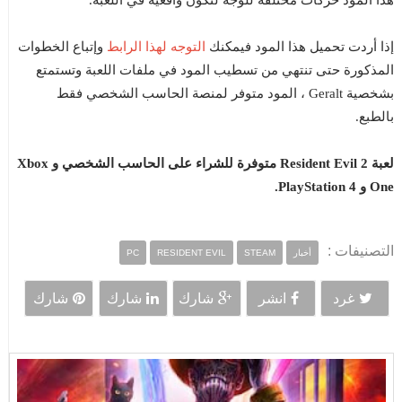
التوجه لهذا الرابط
إذا أردت تحميل هذا المود فيمكنك
وإتباع الخطوات
المذكورة حتى تنتهي من تسطيب المود في ملفات اللعبة وتستمتع
بشخصية Geralt ، المود متوفر لمنصة الحاسب الشخصي فقط
بالطبع.
لعبة Resident Evil 2 متوفرة للشراء على الحاسب الشخصي و Xbox
One و PlayStation 4.
التصنيفات :
أخبار
STEAM
RESIDENT EVIL
PC
غرد
انشر
شارك
شارك
شارك