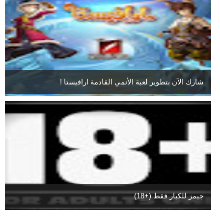
شارك الآن بتطوير لعبة الأنمي القادمة ارافيستا !
جيمز للكبار فقط (+18)