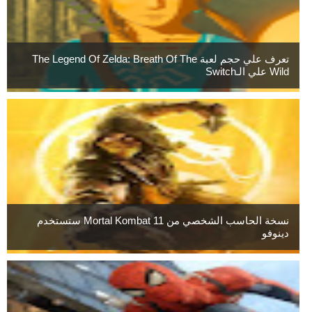
تعرف علي حجم لعبة The Legend Of Zelda: Breath Of The
Wild علي الـSwitch
نسخة الحاسب الشخصي من Mortal Kombat 11 ستستخدم
دينوفو