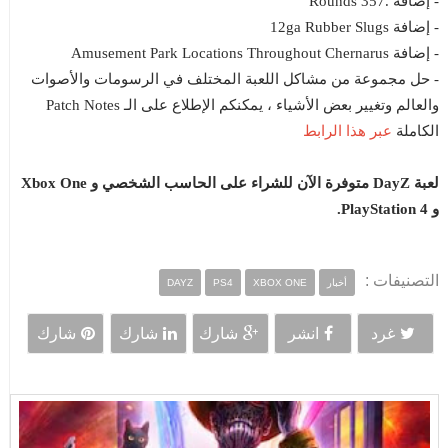
- إضافة .357 Rounds
- إضافة 12ga Rubber Slugs
- إضافة Amusement Park Locations Throughout Chernarus
- حل مجموعة من مشاكل اللعبة المختلف في الرسومات والأصوات
والعالم وتغيير بعض الأشياء ، يمكنكم الإطلاع على الـ Patch Notes
عبر هذا الرابط
الكاملة
لعبة DayZ متوفرة الآن للشراء على الحاسب الشخصي و Xbox One
و PlayStation 4.
التصنيفات :
أخبار
XBOX ONE
PS4
DAYZ
غرد
انشر
شارك
شارك
شارك