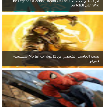
تعرف علي حجم لعبة The Legend Of Zelda: Breath Of The
Wild علي الـSwitch
نسخة الحاسب الشخصي من Mortal Kombat 11 ستستخدم
دينوفو