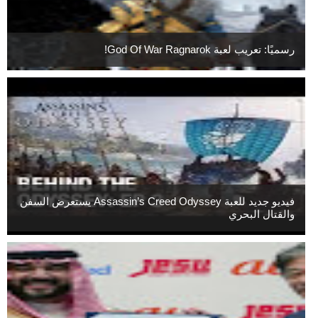
رسميًا: تعريب لعبة God Of War Ragnarok!
فيديو جديد للعبة Assassin’s Creed Odyssey يستعرض السفن
والقتال البحري