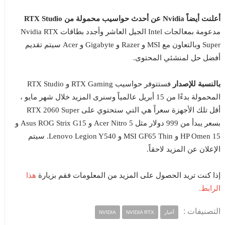
أعلنت أيضاً Nvidia عن أحدث حواسيب محمولة من RTX Studio
مدعومة بمعالجات Intel الجيل العاشر وأجدد بطاقات Nvidia RTX
Super وبالتعاون مع MSI و Razer و Gigabyte و Acer سيتم تقديم
أفضل حل لمنشئي المحتوى.
بالنسبة للإصدار
فستتوفر حواسيب RTX Gaming و RTX Studio
المحمولة بدءًا من 15 أبريل عالمياً وسنرى المزيد خلال شهر مايو ،
أقل تلك الأجهزة سعراً هي التي ستحتوي على RTX 2060 Super
بسعر يبدأ من 999 دولار مثل Acer Nitro 5 و Asus ROG Strix G15 و
HP Omen 15 و MSI GF65 Thin و Lenovo Legion Y540. سيتم
الإعلان عن المزيد لاحقاً.
هذا
إذا كنت تريد الحصول على المزيد من المعلومات فقم بزيارة
الرابط.
التصنيفات :
أخبار
NVIDIA RTX
NVIDIA