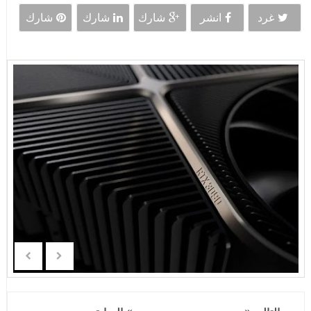
غرد
انشر
شارك
شارك
شارك