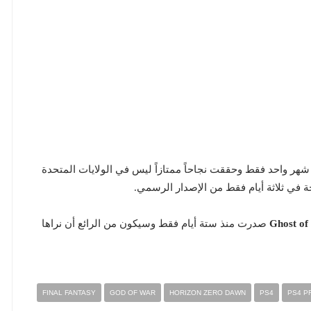
The Last of Us صدرت منذ شهر واحد فقط وحققت نجاحاً ممتازاً ليس في الولايات المتحدة
صدرت منذ ستة أيام فقط وسيكون من الرائع أن نراها
FINAL FANTASY
GOD OF WAR
HORIZON ZERO DAWN
PS4
PS4 P