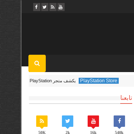
Pla
يكشف متجر PlayStation عن الألعاب الأكثر تنزيلًا في فبراير 2022
تابعنا
50K
2k
16k
540k