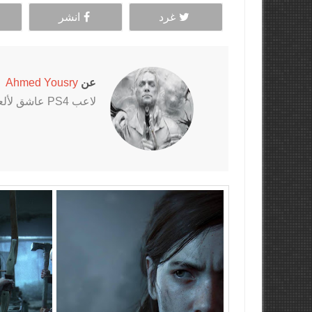
غرد
انشر
عن
Ahmed Yousry
لاعب PS4 عاشق لألعاب الرعب خاصةً سلسلتي Outlast و The Evil Within