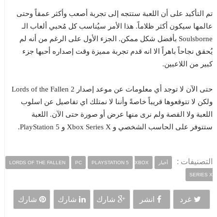
تم التأكيد على أن اللعبة ستتجه إلى تجربة أصعب وأكثر عمقاً وحتى
عالمها سيكون أكثر ظلاماً. هذا الأمر سيُناسب كل مُحبي ألعاب الـ
Soulsborne بأفضل شكل ممكن. الجزء الأول على الرغم من أنه لم
يُحقق نجاحاً باهراً الا انه قدم تجربة مميزة وقت إصداره أحبها جزء
كبير من اللاعبين.
حتى الآن لا توجد أي معلومات عن موعد إصدار Lords of the Fallen 2
ولكن لا تتوقعوها قريباً خاصةً وأننا لا نمتلك اي تفاصيل عن اسلوب
اللعبة ولا القصة ولم نرى منها عرض أو صورة حتى الآن. اللعبة
ستتوفر على الحاسب الشخصي و Xbox Series X و PlayStation 5.
التصنيفات :
أخبار
XBOX
PLAYSTATION 5
PC
LORDS OF THE FALLEN
SERIES X
غرد
انشر
شارك
شارك
شارك