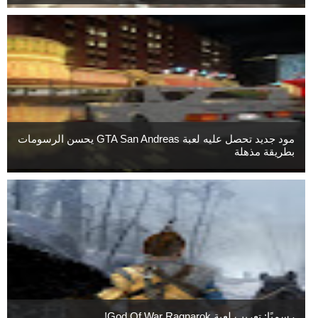
مود جديد تحصل عليه لعبة GTA San Andreas يحسن الرسومات
بطريقة مذهلة
رسميًا: تعريب لعبة God Of War Ragnarok!