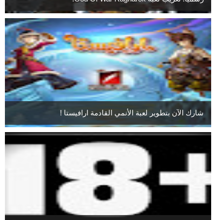
شارك الآن بتطوير لعبة الأنمي القادمة ارافيستا !