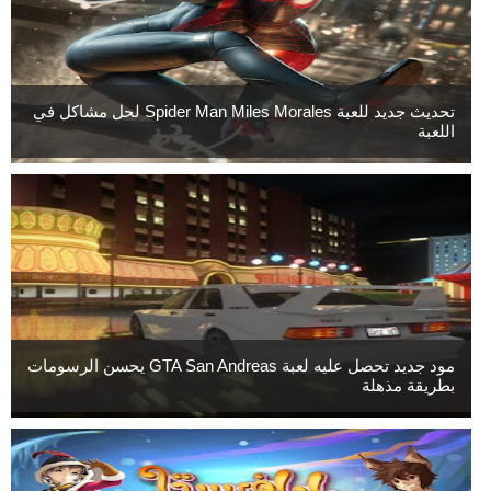
تحديث جديد للعبة Spider Man Miles Morales لحل مشاكل في
اللعبة
مود جديد تحصل عليه لعبة GTA San Andreas يحسن الرسومات
بطريقة مذهلة