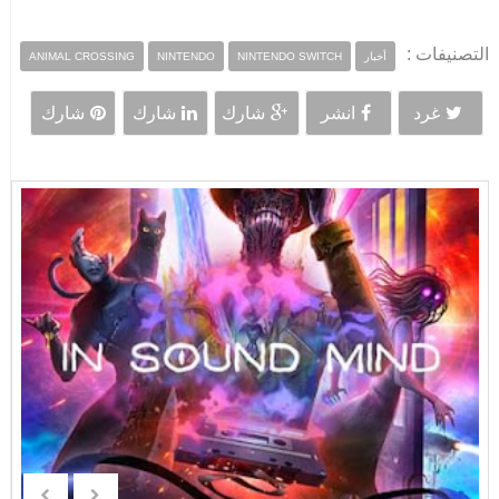
التصنيفات :
أخبار
NINTENDO SWITCH
NINTENDO
ANIMAL CROSSING
غرد
انشر
شارك
شارك
شارك