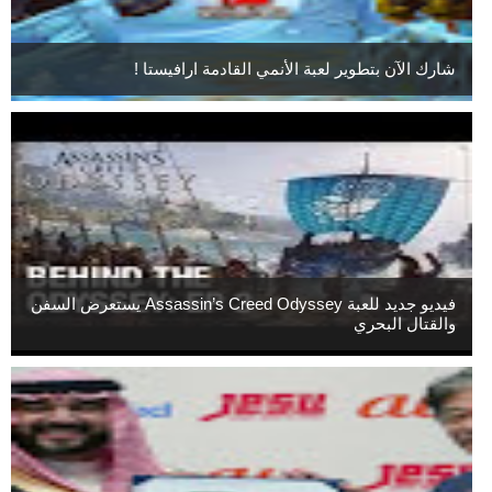
شارك الآن بتطوير لعبة الأنمي القادمة ارافيستا !
فيديو جديد للعبة Assassin’s Creed Odyssey يستعرض السفن
والقتال البحري