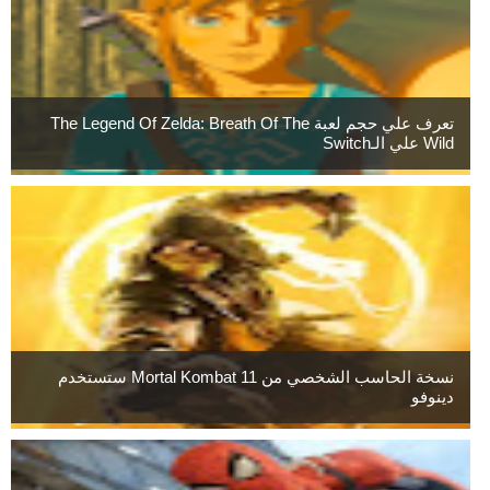
تعرف علي حجم لعبة The Legend Of Zelda: Breath Of The
Wild علي الـSwitch
نسخة الحاسب الشخصي من Mortal Kombat 11 ستستخدم
دينوفو