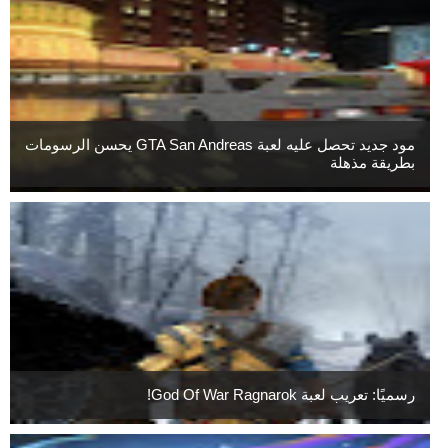
مود جديد تحصل عليه لعبة GTA San Andreas يحسن الرسومات
بطريقة مذهلة
رسميًا: تعريب لعبة God Of War Ragnarok!