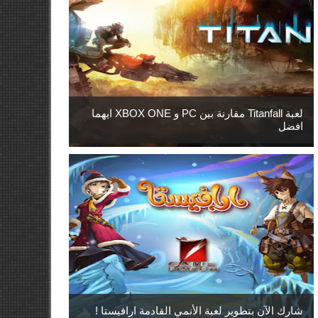
لعبة Titanfall مقارنة بين PC و XBOX ONE ايهما
افضل
شارك الآن بتطوير لعبة الأنمي القادمة ارافيستا !