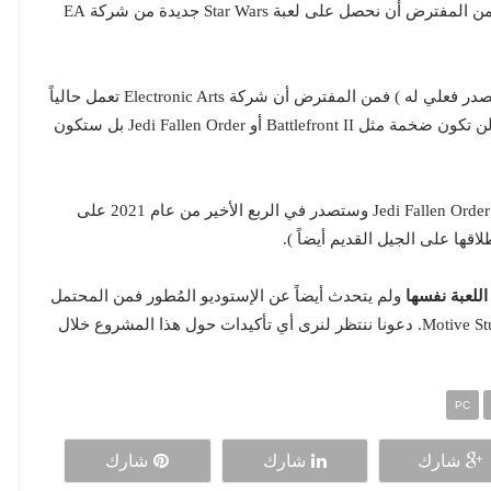
على حسب تسريب جديد تم نشره على موقع Reddit فمن المفترض أن نحصل على لعبة Star Wars جديدة من شركة EA
( الذي لا يوجد مصدر فعلي له ) فمن المفترض أن شركة Electronic Arts تعمل حالياً
على لعبة شوتر جديدة في عالم Star Wars، تلك اللعبة لن تكون ضخمة مثل Battlefront II أو Jedi Fallen Order بل ستكون
اللعبة مبنية بالكامل على محرك Unreal Engine 4 مثل Jedi Fallen Order وستصدر في الربع الأخير من عام 2021 على
ا على الجيل القديم أيضاً ).
للعبة نفسها
ولم يتحدث أيضاً عن الإستوديو المُطور فمن المحتمل
أن يكون Respawn Entertainment أو EA DICE أو Motive Studios. دعونا ننتظر لنرى أي تأكيدات حول هذا المشروع خلال
PC
شارك
شارك
شارك