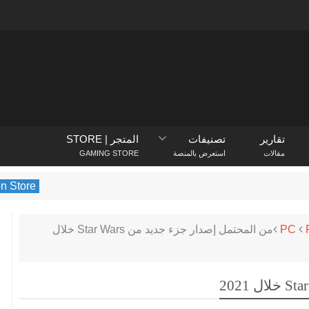
تقارير
تصنيفات
المتجر | STORE
مقالات
استعرض بالمنصة
GAMING STORE
PlayStation Store
يكشف متجر PlayStation ع
PC
من المحتمل إصدار جزء جديد من Star Wars خلال