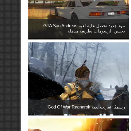
مود جديد تحصل عليه لعبة GTA San Andreas
يحسن الرسومات بطريقة مذهلة
رسميًا: تعريب لعبة God Of War Ragnarok!