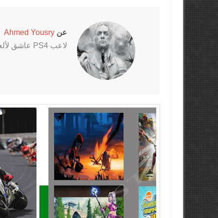
عن
Ahmed Yousry
لاعب PS4 عاشق لألعاب الرعب خاصةً سلسلتي Outlast و The Evil Within