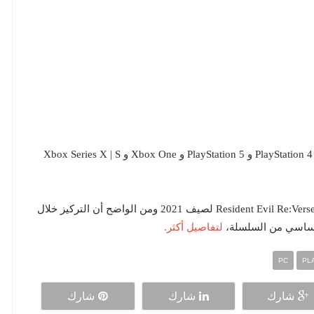
تتوفر Resident Evil Village على الحاسب الشخصي و PlayStation 4 و PlayStation 5 و Xbox One و Xbox Series X | S
جدير بالذكر أن شركة Capcom كشفت عن تأجيل لعبة Resident Evil Re:Verse لصيف 2021 ومن الواضح أن التركيز خلال
لتفاصيل أكثر.
أساسي من السلسلة،
PC
PL
شارك
شارك
شارك