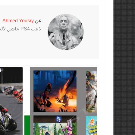
عن
Ahmed Yousry
لاعب PS4 عاشق لألعاب الرعب خاصةً سلسلتي Outlast و The Evil Within