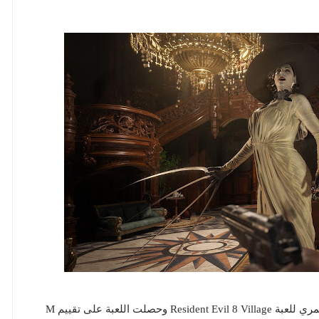
لجنة تقييم الألعاب الامريكية ESRB أصدرت تقييمها العمري للعبة Resident Evil 8 Village وحصلت اللعبة على تقييم M