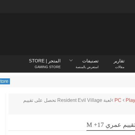
تقارير
تصنيفات
المتجر | STORE
مقالات
استعرض بالمنصة
GAMING STORE
PlayStation Store
يكشف متجر PlayStation عن ا
Play
PC
لعبة Resident Evil Village تحصل على تقييم