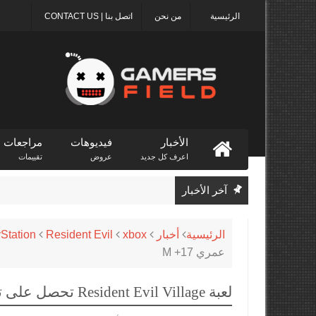
الرئيسية
من نحن
اتصل بنا | CONTACT US
الأخبار
فيديوهات
مراجعات
اعرف كل جديد
عروض
تقييمات
آخر الأخبار
الرئيسية
أخبار
xbox
Resident Evil
Station
عمري M +17
لعبة Resident Evil Village تحصل على تقييم عمري M +17