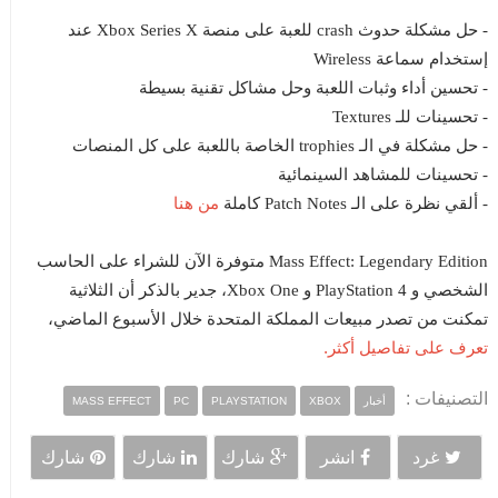
- حل مشكلة حدوث crash للعبة على منصة Xbox Series X عند
إستخدام سماعة Wireless
- تحسين أداء وثبات اللعبة وحل مشاكل تقنية بسيطة
- تحسينات للـ Textures
- حل مشكلة في الـ trophies الخاصة باللعبة على كل المنصات
- تحسينات للمشاهد السينمائية
من هنا
- ألقي نظرة على الـ Patch Notes كاملة
Mass Effect: Legendary Edition متوفرة الآن للشراء على الحاسب
الشخصي و PlayStation 4 و Xbox One، جدير بالذكر أن الثلاثية
تمكنت من تصدر مبيعات المملكة المتحدة خلال الأسبوع الماضي،
تعرف على تفاصيل أكثر.
التصنيفات :
أخبار
XBOX
PLAYSTATION
PC
MASS EFFECT
غرد
انشر
شارك
شارك
شارك