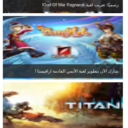
رسميًا: تعريب لعبة God Of War Ragnarok!
شارك الآن بتطوير لعبة الأنمي القادمة ارافيستا !