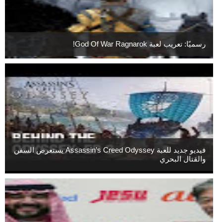
رسميًا: تعريب لعبة God Of War Ragnarok!
فيديو جديد للعبة Assassin’s Creed Odyssey يستعرض السفن
والقتال البحري