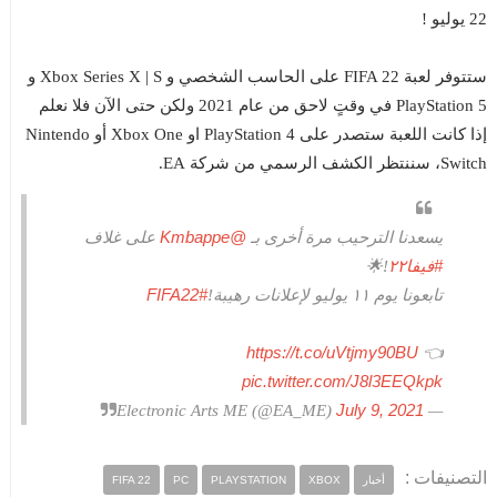
22 يوليو !
ستتوفر لعبة FIFA 22 على الحاسب الشخصي و Xbox Series X | S و
PlayStation 5 في وقتٍ لاحق من عام 2021 ولكن حتى الآن فلا نعلم
إذا كانت اللعبة ستصدر على PlayStation 4 او Xbox One أو Nintendo
Switch، سننتظر الكشف الرسمي من شركة EA.
@Kmbappe
يسعدنا الترحيب مرة أخرى بـ
على غلاف
#فيفا٢٢
!🌟
#FIFA22
تابعونا يوم ١١ يوليو لإعلانات رهيبة!
https://t.co/uVtjmy90BU
👈
pic.twitter.com/J8l3EEQkpk
July 9, 2021
— Electronic Arts ME (@EA_ME)
التصنيفات :
أخبار
XBOX
PLAYSTATION
PC
FIFA 22