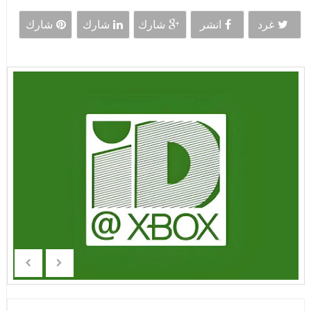
غرد
انشر
شارك
شارك
شارك