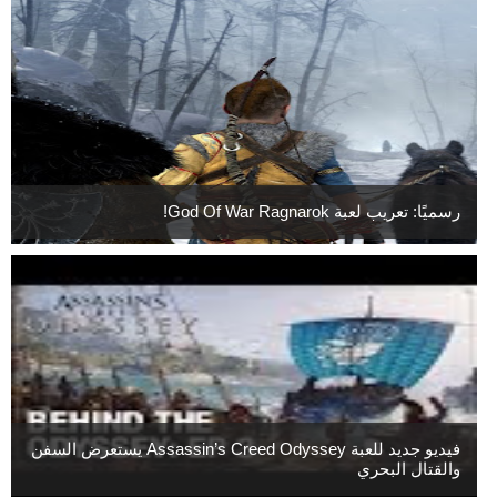
رسميًا: تعريب لعبة God Of War Ragnarok!
فيديو جديد للعبة Assassin’s Creed Odyssey يستعرض السفن
والقتال البحري