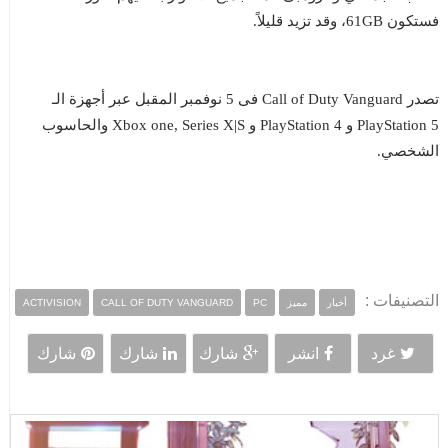
فستكون 61GB، وقد تزيد قليلاً.
تصدر Call of Duty Vanguard فى 5 نوفمبر المقبل عبر أجهزة الـ
PlayStation 5 و PlayStation 4 و Xbox one, Series X|S والحاسوب
الشخصي.
التصنيفات :
أخبار
مميز
PC
CALL OF DUTY VANGUARD
ACTIVISION
غرد
انشر
شارك
شارك
شارك