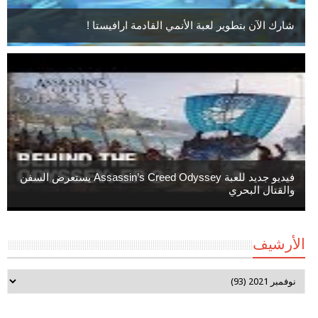
شارك الآن بتطوير لعبة الأنمي القادمة ارافيستا !
فيديو جديد للعبة Assassin’s Creed Odyssey يستعرض السفن
والقتال البحري
الأرشيف