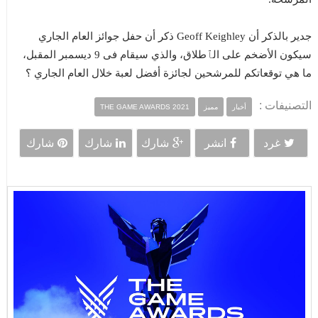
جدير بالذكر أن Geoff Keighley ذكر أن حفل جوائز العام الجاري
سيكون الأضخم على الٱطلاق، والذي سيقام فى 9 ديسمبر المقبل،
ما هي توقعاتكم للمرشحين لجائزة أفضل لعبة خلال العام الجاري ؟
التصنيفات :
أخبار
مميز
THE GAME AWARDS 2021
غرد
انشر
شارك
شارك
شارك