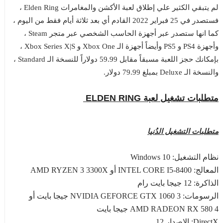
لم يتبقي الكثير علي إطلاق لعبة الأكشن والمغامرات Elden Ring ،
فستصدر في 25 فبراير 2022 القادم أي بعد ثلاثة أيام فقط من اليوم ،
كما انها ستصدر عبر أجهزة الحاسب الشخصي عبر متجر Steam ،
وأجهزة PS4 و PS5 وأيضاً أجهزة الـ Xbox One و Xbox Series X|S ،
بإمكانك حجز اللعبة مسبقاً مقابل 59.99 دولاراً للنسخة الـ Standard ،
والنسخة الـ Deluxe بمبلغ 79.99 دولار.
متطلبات تشغيل لعبة ELDEN RING
متطلبات التشغيل الدُنيا
نظام التشغيل: Windows 10
المعالج: INTEL CORE I5-8400 أو AMD RYZEN 3 3300X
الذاكرة: 12 جيجا بايت رام
الرسومات: NVIDIA GEFORCE GTX 1060 3 جيجا بايت أو
AMD RADEON RX 580 4 جيجا بايت
DirectX: الإصدار 12