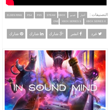
التصنيفات :
أخبار
فيديو
XBOX
STEAM
PS5
PS4
ELDEN RING
ONE
XBOX SERIES S
XBOX SERIES X
غرد
انشر
شارك
شارك
شارك