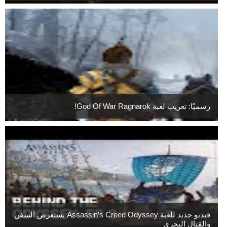
رسميًا: تعريب لعبة God Of War Ragnarok!
فيديو جديد للعبة Assassin’s Creed Odyssey يستعرض السفن
والقتال البحري