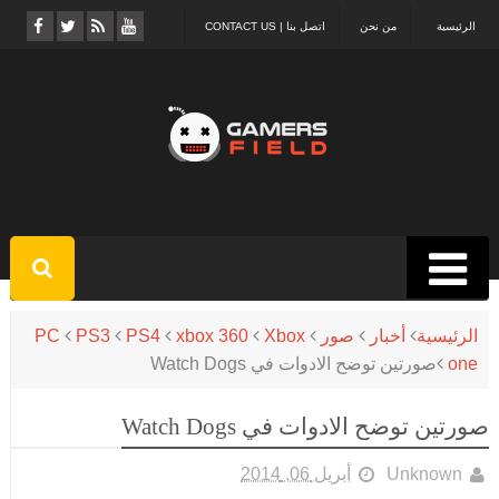
الرئيسية
من نحن
اتصل بنا | CONTACT US
الرئيسية
أخبار
صور
Xbox
xbox 360
PS4
PS3
PC
one
صورتين توضح الادوات في Watch Dogs
صورتين توضح الادوات في Watch Dogs
Unknown
أبريل 06, 2014