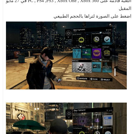
اللعبة قادمة على PC , PS4 ,PS3 , Xbox One , Xbox 360 في 27 مايو
المقبل
اضغط على الصورة لتراها بالحجم الطبيعي