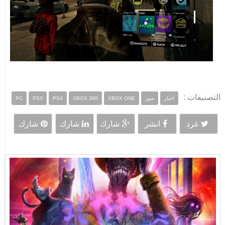
التصنيفات :
أخبار
صور
XBOX ONE
XBOX 360
PS4
PS3
PC
غرد
انشر
شارك
شارك
شارك