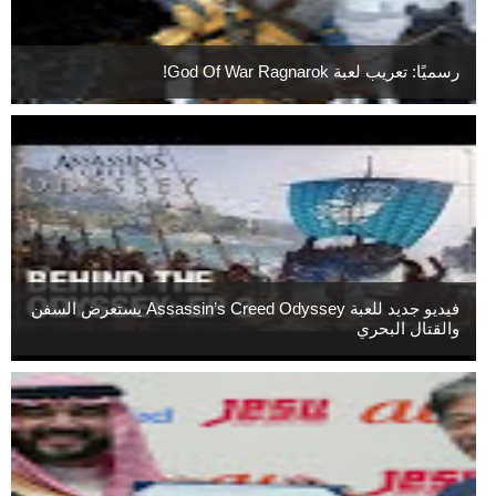
رسميًا: تعريب لعبة God Of War Ragnarok!
فيديو جديد للعبة Assassin’s Creed Odyssey يستعرض السفن
والقتال البحري