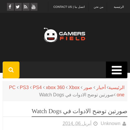
الرئيسية
من نحن
اتصل بنا | CONTACT US
الرئيسية
أخبار
صور
Xbox
xbox 360
PS4
PS3
PC
one
صورتين توضح الادوات في Watch Dogs
صورتين توضح الادوات في Watch Dogs
Unknown
أبريل 06, 2014