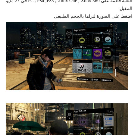
اللعبة قادمة على PC , PS4 ,PS3 , Xbox One , Xbox 360 في 27 مايو
المقبل
اضغط على الصورة لتراها بالحجم الطبيعي