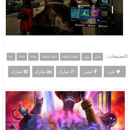
التصنيفات :
أخبار
صور
XBOX ONE
XBOX 360
PS4
PS3
PC
غرد
انشر
شارك
شارك
شارك