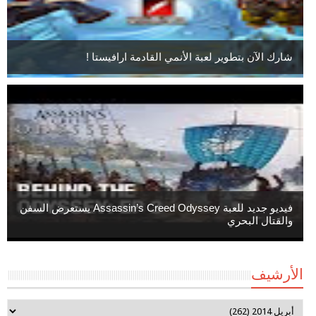
شارك الآن بتطوير لعبة الأنمي القادمة ارافيستا !
فيديو جديد للعبة Assassin’s Creed Odyssey يستعرض السفن
والقتال البحري
الأرشيف