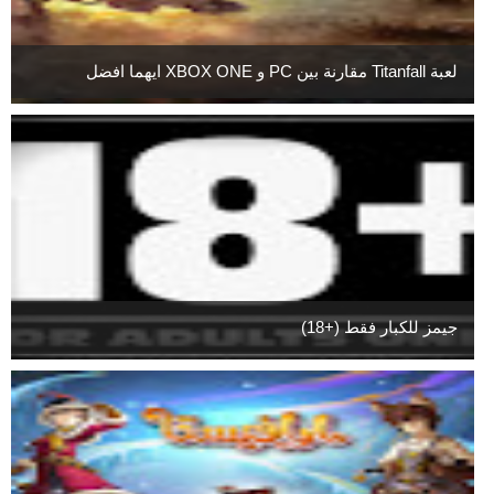
لعبة Titanfall مقارنة بين PC و XBOX ONE ايهما افضل
جيمز للكبار فقط (+18)