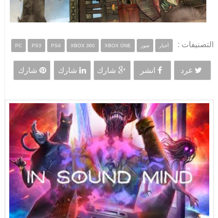
التصنيفات :
أخبار
صور
XBOX ONE
XBOX 360
PS4
PS3
PC
غرد
انشر
شارك
شارك
شارك