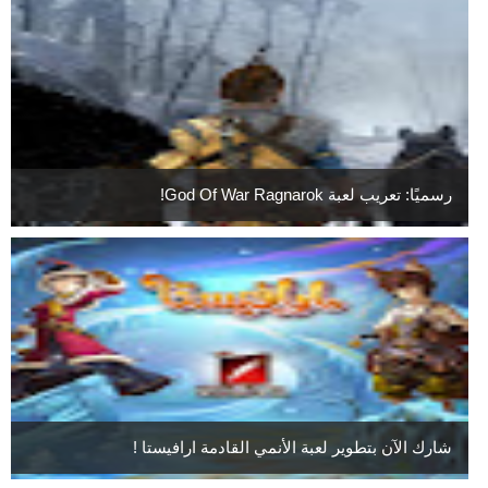
رسميًا: تعريب لعبة God Of War Ragnarok!
شارك الآن بتطوير لعبة الأنمي القادمة ارافيستا !