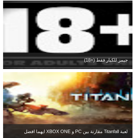
جيمز للكبار فقط (+18)
لعبة Titanfall مقارنة بين PC و XBOX ONE ايهما افضل