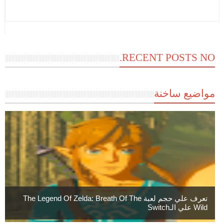
RECENT POSTS NO.
مواضيع ساخنة
تعرف علي حجم لعبة The Legend Of Zelda: Breath Of The
Wild علي الـSwitch