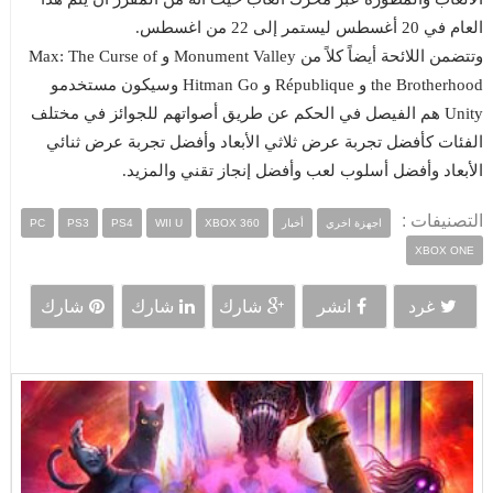
العام في 20 أغسطس ليستمر إلى 22 من اغسطس.
وتتضمن اللائحة أيضاً كلاً من Monument Valley و Max: The Curse of
the Brotherhood و République و Hitman Go وسيكون مستخدمو
Unity هم الفيصل في الحكم عن طريق أصواتهم للجوائز في مختلف
الفئات كأفضل تجربة عرض ثلاثي الأبعاد وأفضل تجربة عرض ثنائي
الأبعاد وأفضل أسلوب لعب وأفضل إنجاز تقني والمزيد.
التصنيفات :
اجهزة اخري
أخبار
XBOX 360
WII U
PS4
PS3
PC
XBOX ONE
غرد
انشر
شارك
شارك
شارك