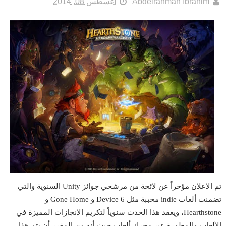
Abdelrahman Ibrahim
أغسطس 08, 2014
تم الاعلان مؤخراً عن لائحة من مرشحي جوائز Unity السنوية والتي
تضمنت ألعاب indie محببة مثل Device 6 و Gone Home و
Hearthstone، ويعقد هذا الحدث سنوياً لتكريم الإنجازات المميزة في
الألعاب والمطورة عبر محرك ألعاب حيث أنه من المقرر أن يتم هذا