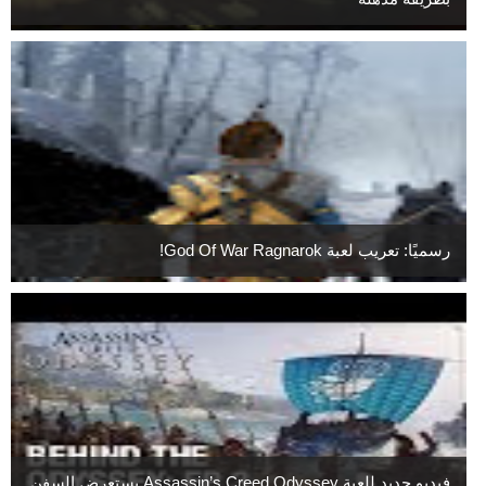
رسميًا: تعريب لعبة God Of War Ragnarok!
فيديو جديد للعبة Assassin’s Creed Odyssey يستعرض السفن