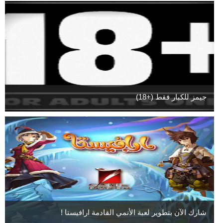
جيمز للكبار فقط (+18)
شارك الآن بتطوير لعبة الأنمي القادمة ارافيستا !