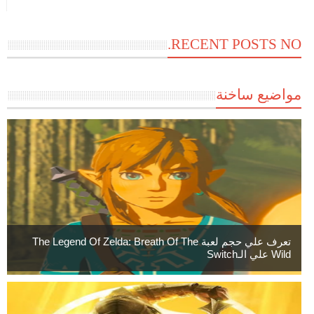
RECENT POSTS NO.
مواضيع ساخنة
تعرف علي حجم لعبة The Legend Of Zelda: Breath Of The
Wild علي الـSwitch