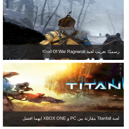
رسميًا: تعريب لعبة God Of War Ragnarok!
لعبة Titanfall مقارنة بين PC و XBOX ONE ايهما افضل