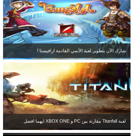
شارك الآن بتطوير لعبة الأنمي القادمة ارافيستا !
لعبة Titanfall مقارنة بين PC و XBOX ONE ايهما افضل