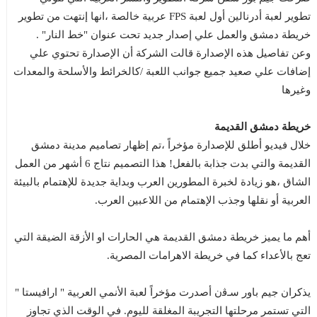
تطوير لعبة أدرنالين أول لعبة FPS عربية خالصة ،انها إنتهت من تطوير
خريطة دمشق والعمل علي إصدار جديد تحت عنوان "خط النار" .
وعن تفاصيل هذه الإصدارة قالت الشركة أن الإصدارة تحتوي علي
إضافات علي صعيد جميع جوانب اللعبة /كالخرائط والأسلحة والمعدات
وغيرها
خريطة دمشق القديمة
خلال فيديو أطلق للإصدارة مؤخراً ،تم إظهار تصاميم مدينة دمشق
القديمة والتي بدت جذابة بالفعل! هذا التصميم نتاج 6 أشهر من العمل
الشاق ،هو زيادة لخبرة المطورين العرب وبداية جديدة للإهتمام بالبيئة
العربية أو نقلها وجذب الإهتمام من اللاعبين العرب.
أهم ما يميز خريطة دمشق القديمة هي الحارات او الأزقة الضيقة التي
تعج بالأعداء كما في خريطة الاهرامات المصرية.
يذكران جيم باور سـﭬن أصدرت مؤخراً لعبة الأنمي العربية " ارافيستا "
التي تستمر مرحلتها التجريبة المغلقة لليوم. في الوقت الذي تجاوز