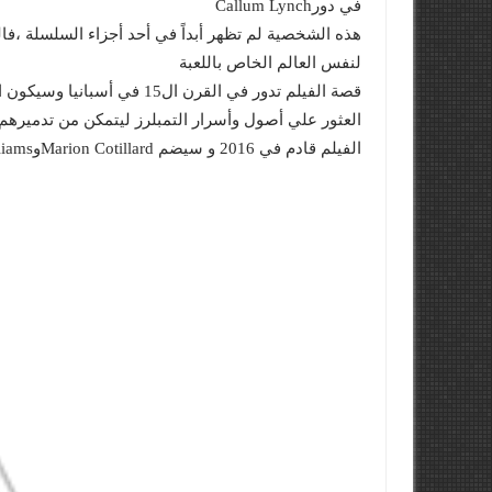
في دورCallum Lynch
هذه الشخصية لم تظهر أبداً في أحد أجزاء السلسلة ،
لنفس العالم الخاص باللعبة
قصة الفيلم تدور في القرن ال
العثور علي أصول وأسرار التمبلرز ليتمكن من تدميرهم
الفيلم قادم في 2016 و سيضم Marion CotillardوKenneth Williams و Ariane Labed