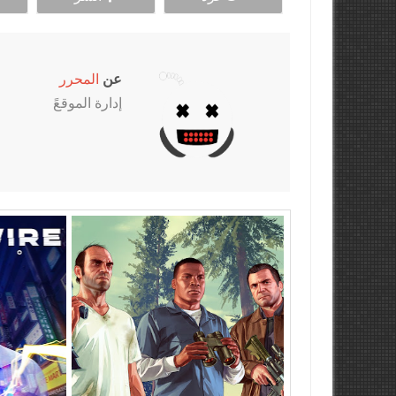
عن
المحرر
إدارة الموقعً