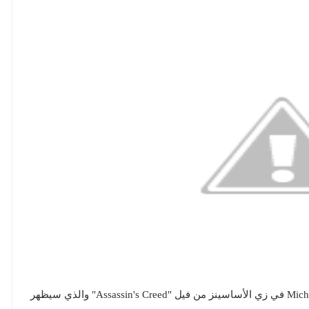
اليوم حصلنا علي الصورة الأولي للمثل Michael Fassbender في زي الأساسينز من فيل "Assassin's Creed" والذي سيظهر