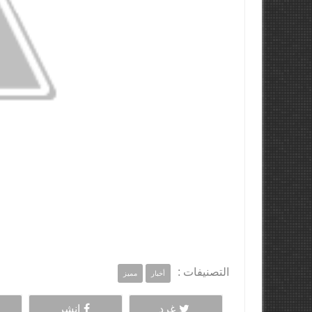
التصنيفات :
أخبار
مميز
غرد
انشر