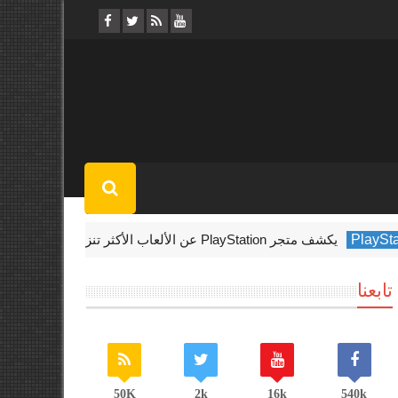
ا في فبراير 2022
Microsoft
تابعنا
50K
2k
16k
540k