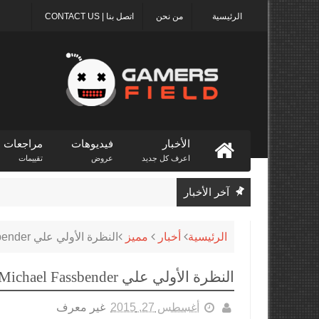
الرئيسية
من نحن
اتصل بنا | CONTACT US
الأخبار
فيديوهات
مراجعات
اعرف كل جديد
عروض
تقييمات
آخر الأخبار
الرئيسية
أخبار
مميز
النظرة الأولي علي Michael Fassbender من فيلم أساسينز كريد
النظرة الأولي علي Michael Fassbender من فيلم أساسينز كريد
أغسطس 27, 2015
غير معرف