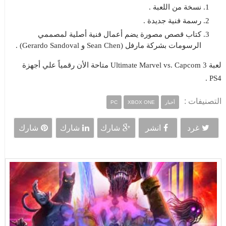
نسخة من اللعبة .
رسمة فنية جديدة .
كتاب قصص مصورة يضم أعمال فنية أصلية لمصممي
الرسومات بشركة مارفل (Sean Chen و Gerardo Sandoval) .
لعبة Ultimate Marvel vs. Capcom 3 متاحة الأن رقمياً علي أجهزة
PS4 .
التصنيفات :
أخبار
XBOX ONE
PC
غرد
انشر
شارك
شارك
شارك