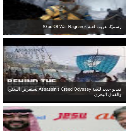
رسميًا: تعريب لعبة God Of War Ragnarok!
فيديو جديد للعبة Assassin’s Creed Odyssey يستعرض السفن
والقتال البحري