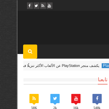
Microsoft
Xbox تستضيف حدث Indie Showcase الأسبوع المقبل
تابعنا
50K
2k
16k
540k