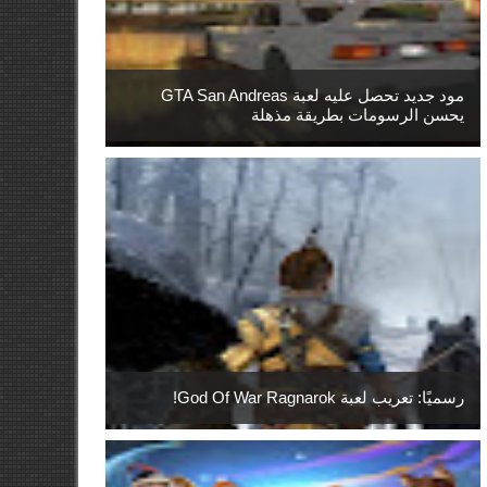
مود جديد تحصل عليه لعبة GTA San Andreas
يحسن الرسومات بطريقة مذهلة
رسميًا: تعريب لعبة God Of War Ragnarok!