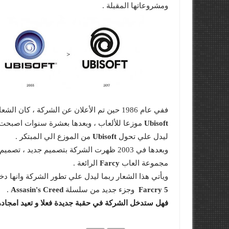
ومشروعاتها المقبلة .
ففي عام 1986 حين تم الأعلان عن الشركة ، كان الشعار يعبر عن النمط البصري المميز لألعاب الثمانينات ، وكانت حينها
Ubisoft
موزعا للألعاب ، وبعدها بعشرة سنوات اصبحت
ليدل علي تحول
Ubisoft
من الموزع الي المبتكر .
وبعدها في 2003 ظهرت الشركة بتصميم جديد ، تصميم كلما رأيناه تذكرنا روائع
مجموعة العاب
Farcy
الرائعة .
ويأتي هذا الشعار ربما ليدل علي تطور الشركة وانها 
Farcry 5
وجزء جديد من سلسلة
Assasin's Creed
.
فهل ستدخل الشركة في حقبة جديدة فعلا و تعيد امجاده