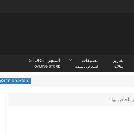
تقارير
تصنيفات
المتجر | STORE
مقالات
استعرض بالمنصة
GAMING STORE
PlayStation Store
يكشف متجر PlayStation عن الألعاب الأكثر تنزيلًا في فبراير 2022