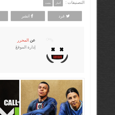
التصنيفات :
أخبار
مثبت
غرد
انشر
عن
المحرر
إدارة الموقعً