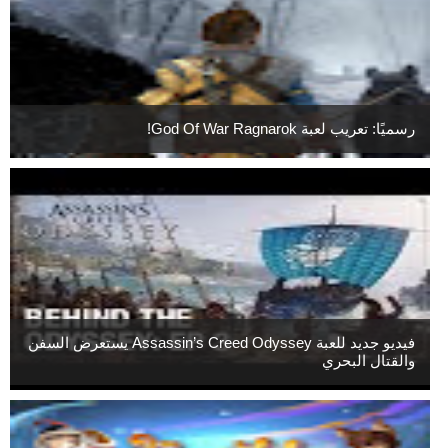
رسميًا: تعريب لعبة God Of War Ragnarok!
فيديو جديد للعبة Assassin’s Creed Odyssey يستعرض السفن
والقتال البحري