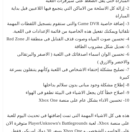
المباراة حتى يقل الضغط على سيرفرات اللعبة
2- إزالة كل الاسلحة من الاماكن التي يتجمع فيها اللاعبين قبل بداية
المباراة
3- إضافة خاصية Game DVR والتى ستقوم بتسجيل اللقطات المهمة
تلقائيا ويمكنك تفعيل هذه الخاصية من قائمة الإعدادات فى اللعبة.
4- تحسين صوت المياه وصوت قذف القنابل فى منطقة الـ Red Zone
5- تعديل شكل مشروب الطاقة
6- تحسين الوان اسماء اصدقائك فى اللعبة ( الاصفر والبرتقالى
والاخضر والازرق )
7- تصليح مشكلة إختفاء الاشخاص فى اللعبة وكأنهم يتنقلون بسرعة
كبيرة
8- إطلاح مشكلة وجود مبانى بدون سلالم بداخلها
9- اصلاح خطأ كان يجعل الاشياء فى البيئة تطفو فى الهواء
10- تحسين الاداء بشكل عام على منصة Xbox One
هذه هى كل الاشياء المهمة التى تمت إضافتها فى تحديث اليوم للعبة
على منصة Xbox، لعبة PlayerUnknown's Battlegrounds متوفرة الان
على الحاسب الشخصى و Xbox One بسعر 30 دولار امريكي فقط.