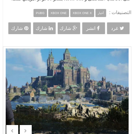
التصنيفات :
أخبار
XBOX ONE X
XBOX ONE
PUBG
غرد
انشر
شارك
شارك
شارك