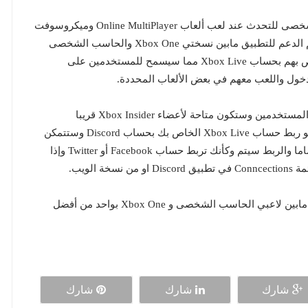
تطبيق Discord هو أشهر تطبيق الأن على الحاسب الشخصى للتحدث عند لعب ألعاب Online MultiPlayer وميكروسوفت
أعلنت رسميا أنها الأن ستشارك تطبيق Discord لتقديم الدعم للتطبيق مابين نسختي Xbox One والحاسب الشخصى
وسيتمكن المستخدمون من ربط حساب Discord الخاص بهم بحساب Xbox Live مما سيسمح للمستخدمين على
هذه الميزة سيتم طرحها خلال الأسابيع القادمة لجميع المستخدمين وستكون متاحة لأعضاء Xbox Insider قريبا
وللإستفادة من هذه الميزة كل ما سيكون عليك فعله هو ربط حساب Xbox Live الخاص بك بحساب Discord وستتمكن
من إستخدام التطبيق مثل نسخة الحاسب الشخصي تماما والربط سيتم وكأنك تربط حساب Facebook أو Twitter وإذا
لويب.
هذه الخاصية اتوقع لها نجاح كبير جدا حيث أنها ستربط مابين لاعبي الحاسب الشخصى و Xbox One بواحد من أفضل
شارك
شارك
شارك