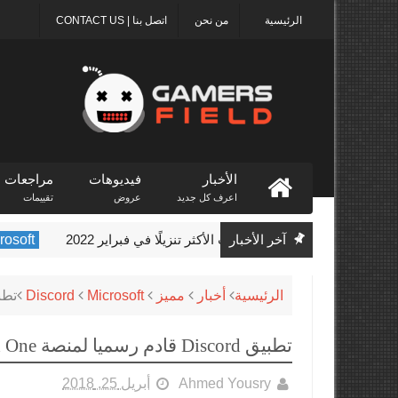
الرئيسية
من نحن
اتصل بنا | CONTACT US
الأخبار
فيديوهات
مراجعات
اعرف كل جديد
عروض
تقييمات
آخر الأخبار
Microsoft
Xbox تستضيف حدث Indie Showcase الأسبوع المق
الرئيسية
أخبار
مميز
Microsoft
Discord
تطبيق Discord قاد
تطبيق Discord قادم رسميا لمنصة Xbox One
Ahmed Yousry
أبريل 25, 2018