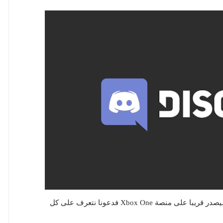
أعلنت اليوم ميكروسوفت رسميا أن تطبيق Discord سيصدر قريبا على منصة Xbox One فدعونا نتعرف على كل