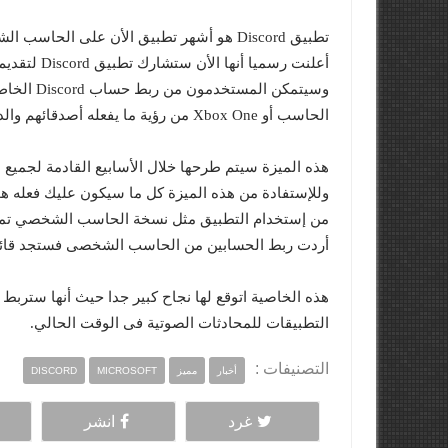
الحاسب أو Xbox One من رؤية ما يفعله أصدقائهم والدخول واللعب معهم في بعض الألعاب المحددة.
أردت ربط الحسابين من الحاسب الشخصى فستجد قائمة Conncections في تطبيق Discord او من نسخة ا
التطبيقات للمحادثات الصوتية فى الوقت الحالي.
التصنيفات :
أخبار
مميز
MICROSOFT
DISCORD
غرد
انشر