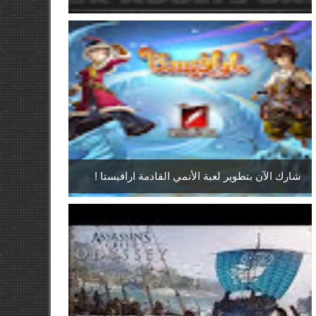
شارك الآن بتطوير لعبة الأنمي القادمة ارافيستا !