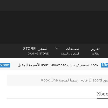
تقارير
تصنيفات
المتجر | STORE
مقالات
استعرض بالمنصة
GAMING STORE
بل
of Duty Warzone
م رسميا لمنصة Xbox One