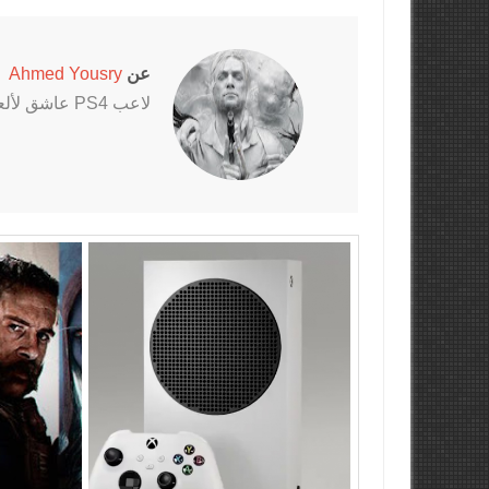
عن
Ahmed Yousry
لاعب PS4 عاشق لألعاب الرعب خاصةً سلسلتي Outlast و The Evil Within