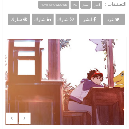
التصنيفات :
أخبار
مميز
PC
HUNT SHOWDOWN
غرد
انشر
شارك
شارك
شارك