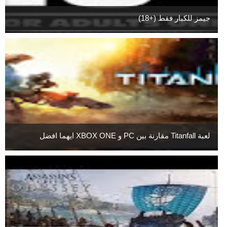
جيمز للكبار فقط (+18)
لعبة Titanfall مقارنة بين PC و XBOX ONE ايهما افضل