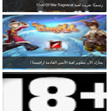
رسميًا: تعريب لعبة God Of War Ragnarok!
شارك الآن بتطوير لعبة الأنمي القادمة ارافيستا !