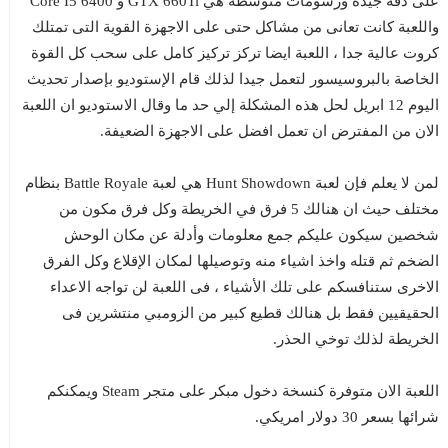
على دقة جيدة ورسومات متوسطة هي GTX 660Ti و Core I5 6400
واللعبة كانت تعانى من مشاكل حتى على الاجهزة القوية التى تمتلك
كروت عالية جدا ، اللعبة ايضا تركز تركيز كامل على سحب كل القوة
الخاصة بالبروسيسور لتعمل جيدا لذلك قام الإستوديو بإصدار تحديث
اليوم 12 ابريل لحل هذه المشكلة إلي حد ما وقال الاستوديو ان اللعبة
الان من المفترض ان تعمل افضل على الاجهزة الضعيفة.
لمن لا يعلم فإن لعبة Hunt Showdown هي لعبة Battle Royale بنظام
مختلف حيث ان هنالك 5 فرق في الخريطة وكل فرق مكون من
شخصين سيكون عليكم جمع معلومات وأدلة عن مكان الوحش
الضخم ثم قتله واخذ اشياء منه وتوصيلها لمكان الإقلاع وكل الفرق
الاخرى ستنافسكم على تلك الأشياء ، فى اللعبة لن تواجه الاعداء
الحقيقيين فقط بل هنالك قطيع كبير من الزومبي منتشرين فى
الخريطة لذلك توخي الحذر.
اللعبة الان متوفرة كنسخة دخول مبكر على متجر Steam ويمكنكم
شرائها بسعر 30 دولار امريكي.