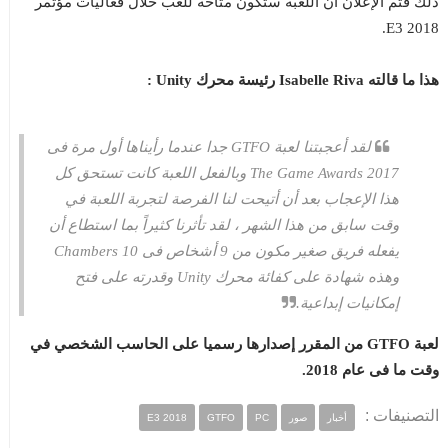
ذلك فتم الإعلان ان اللعبة ستكون متاحة للعب خلال فعاليات مؤتمر
E3 2018.
هذا ما قالته Isabelle Riva رئيسة محرك Unity :
لقد أعجبتنا لعبة GTFO جدا عندما رأيناها أول مرة فى
The Game Awards 2017 وبالفعل اللعبة كانت تستحق كل
هذا الإعجاب بعد أن أتيحت لنا الفرصة لتجربة اللعبة في
وقت سابق من هذا الشهر ، لقد تأثرنا كثيراً بما استطاع أن
يفعله فريق صغير مكون من 9 أشخاص فى 10 Chambers
وهذه شهادة على كفائة محرك Unity وقدرته على فتح
إمكانيات إبداعية.
لعبة GTFO من المقرر إصدارها رسميا على الحاسب الشخصي في
وقت ما فى عام 2018.
التصنيفات :
أخبار
صور
PC
GTFO
E3 2018