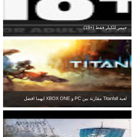
جيمز للكبار فقط (+18)
لعبة Titanfall مقارنة بين PC و XBOX ONE ايهما افضل