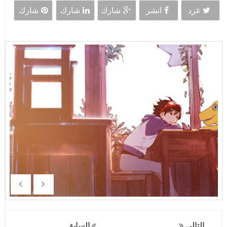
غرد
انشر
شارك
شارك
شارك
التالي
السابق