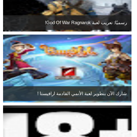
رسميًا: تعريب لعبة God Of War Ragnarok!
شارك الآن بتطوير لعبة الأنمي القادمة ارافيستا !