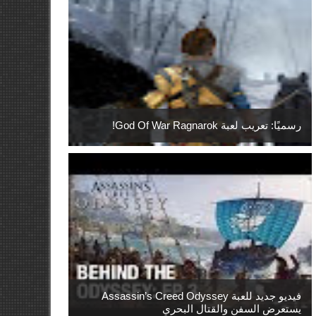
رسميًا: تعريب لعبة God Of War Ragnarok!
فيديو جديد للعبة Assassin’s Creed Odyssey
يستعرض السفن والقتال البحري