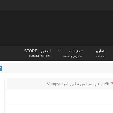
تقارير
تصنيفات
المتجر | STORE
مقالات
استعرض بالمنصة
GAMING STORE
PlayStation Store
يكشف 
الإنتهاء رسميا من تطوير لعبة Vampyr