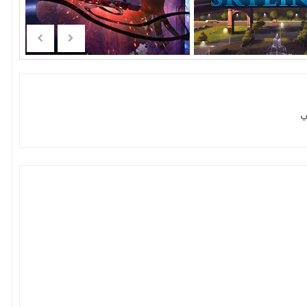
P لأقصي