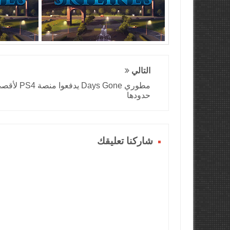
التالي
مطوري Days Gone يدفعوا منصة S4
حدودها
شاركنا تعليقك