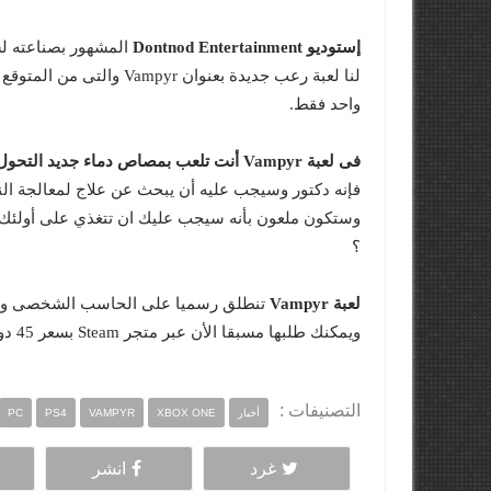
إستوديو Dontnod Entertainment
واحد فقط.
فى لعبة Vampyr أنت تلعب بمصاص دماء جديد التحول
فإنه دكتور وسيجب عليه أن يبحث عن علاج لمعالجة ال
وستكون ملعون بأنه سيجب عليك ان تتغذي على أولئك 
؟
لعبة Vampyr
ويمكنك طلبها مسبقا الأن عبر متجر Steam بسعر 45 دولار فقط.
التصنيفات :
أخبار
XBOX ONE
VAMPYR
PS4
PC
غرد
انشر