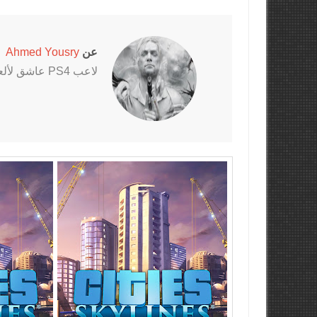
عن
Ahmed Yousry
لاعب PS4 عاشق لألعاب الرعب خاصةً سلسلتي Outlast و The Evil Within