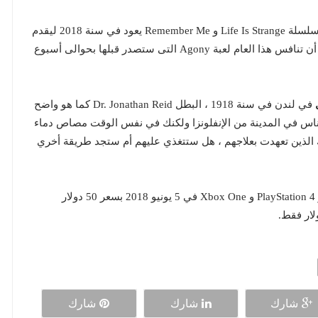
المشهور بصناعته لسلسلة Life Is Strange و Remember Me يعود في سنة 2018 ليقدم
لنا لعبة رعب جديدة بعنوان Vampyr والتى من المتوقع أن تنافس هذا العام لعبة Agony التى ستصدر قبلها بحوالى أسبوع
في لندن في سنة 1918 ، البطل Dr. Jonathan Reid كما هو واضح
ناس في المدينة من الإنفلونزا ولكنك في نفس الوقت مصاص دماء
الذين تعهدت بعلاجهم ، هل ستتغذي عليهم أم ستجد طريقة أخري
تنطلق رسميا على الحاسب الشخصى و PlayStation 4 و Xbox One في 5 يونيو 2018 بسعر 50 دولار
شارك
شارك
شارك