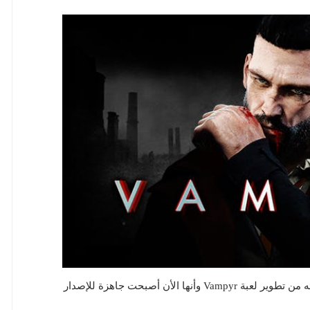
إستوديو Dontnod Entertainment يعلن رسميا عن إنتهائه من تطوير لعبة Vampyr وأنها الأن أصبحت جاهزة للإصدار