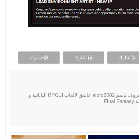
شارك
شارك
شارك
لاعب PC محترف, معروف بإسم elord2002 عاشق لألعاب الـRPG اليابانية و
Fin