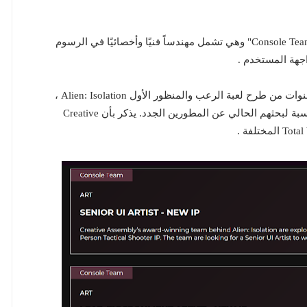
جميع الأقسام الخاصة بالمشروع الجديد تحمل اسم " Console Team" وهي تشمل مهندساً فنيًا وأخصائيًا في الرسوم
 واجهة المستخدم .
يذكر بأن هذا المشروع الأول لفريق التطوير بعد عدة سنوات من طرح لعبة الرعب والمنظور الأول Alien: Isolation ،
والتي صدرت بعام 2014 مما يجعل هذا الأمر ممكنًا بالنسبة لبحثهم الحالي عن المطورين الجدد. يذكر بأن Creative