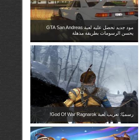
مود جديد تحصل عليه لعبة GTA San Andreas
يحسن الرسومات بطريقة مذهلة
رسميًا: تعريب لعبة God Of War Ragnarok!