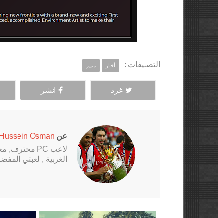
التصنيفات :
أخبار
مميز
غرد
انشر
عن
Hussein Osman
الغربية , لعبتي المفضلة al Fantasy