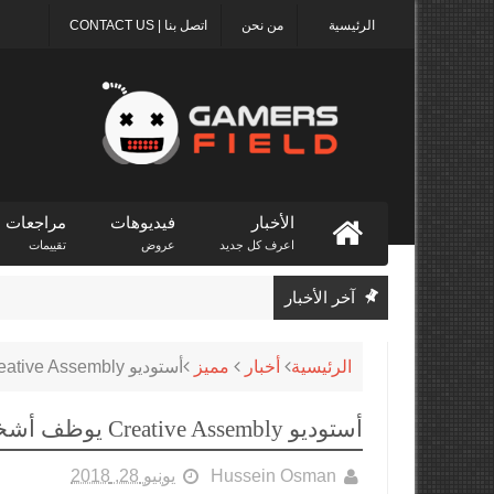
الرئيسية
من نحن
اتصل بنا | CONTACT US
الأخبار
فيديوهات
مراجعات
اعرف كل جديد
عروض
تقييمات
آخر الأخبار
الرئيسية
أخبار
مميز
أستوديو Creative Assembly يوظف أشخاصاً للعمل علي لعبة منظور أول
أستوديو Creative Assembly يوظف أشخاصاً للعمل علي لعبة منظور أول
Hussein Osman
يونيو 28, 2018