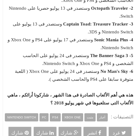
الحاسب الشخصى و PS4 و Xbox One.
2- Octopath Traveler
وستصدر في 13 يوليو حصريا على Nintendo
Switch.
3- Captain Toad: Treasure Tracker
وستصدر فى 13 يوليو على
Nintendo Switch و 3DS.
4- Sonic Mania Plus
وستصدر في 17 يوليو على PS4 و Xbox One و
Nintendo Switch.
5- The Banner Saga 3
وستصدر فى 24 يوليو على الحاسب
الشخصى و PS4 و Xbox One و Nintendo Switch.
6- No Man's Sky
وستصدر فى 24 يوليو على Xbox One ( اللعبة
متوفرة سابقا على PS4 والحاسب الشخصي ).
هذه هي أهم الألعاب الصادرة فى هذا الشهر ، شاركونا أرائكم ، ماهي
الألعاب التى ستلعبوها في شهر يوليو 2018 ؟
التصنيفات :
أخبار
مثبت
XBOX ONE
PS4
PC
NINTENDO SWITCH
غرد
انشر
شارك
شارك
شارك