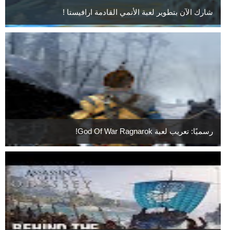
شارك الآن بتطوير لعبة الأنمي القادمة ارافيستا !
رسميًا: تعريب لعبة God Of War Ragnarok!