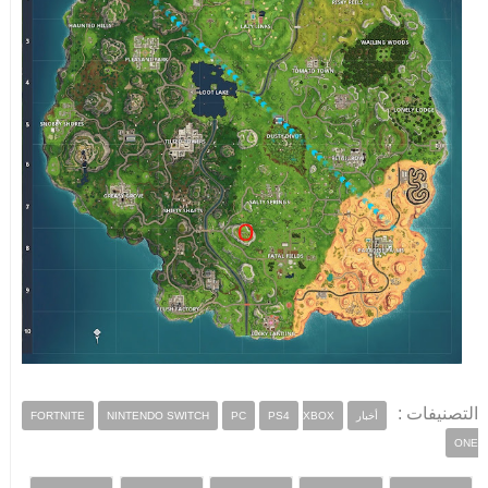
التصنيفات :
أخبار
XBOX
PS4
PC
NINTENDO SWITCH
FORTNITE
ONE