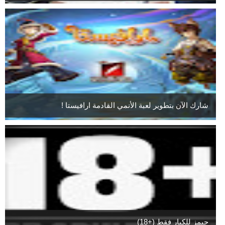
شارك الآن بتطوير لعبة الأنمي القادمة ارافيستا !
جيمز للكبار فقط (+18)