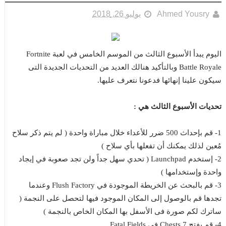
Ahmed Yousry
يوليو 26, 2018
اليوم يبدأ الأسبوع الثالث من الموسم الخامس في لعبة Fortnite
Battle Royale وبالتأكيد هنالك العديد من التحديات الجديدة التى
سيكون علينا إنهائها فدعونا نتعرف عليها.
تحديات الأسبوع الثالث هي :
1- قم بإحداث 500 ضرر للأعداء خلال مباراة واحدة ( لم يتم ذكر سلاح
مُعين لذلك يمكنك أن تفعلها بأي سلاح )
2- إستخدم Launchpad ( تحدي سهل جداً ولن تجد صعوبة في إيجاد
واحدة وإستخدامها )
3- قم بالبحث عن الخريطة الموجودة في Flush Factory وعندما
تجدها قم بالوصول إلى المكان الموجود فيها لتحصل على النجمة (
ساترك لكم صورة فى الأسفل بها المكان الخاص بالنجمة )
4- قم بفتح 7 Chests فى Fatal Fields