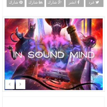
غرد
انشر
شارك
شارك
شارك