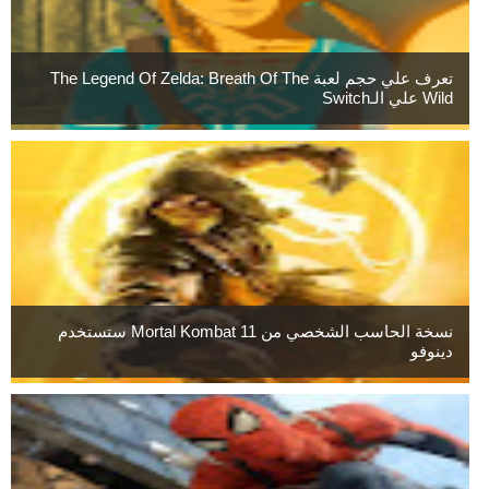
تعرف علي حجم لعبة The Legend Of Zelda: Breath Of The
Wild علي الـSwitch
نسخة الحاسب الشخصي من Mortal Kombat 11 ستستخدم
دينوفو