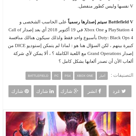
V نفسها وليس كطور منفصل.
Battlefield V سيتم إصدارها رسمياً
على الحاسب الشخصى و
PlayStation 4 و Xbox One في 19 أكتوبر 2018 أي بعد إصدار Call of
Duty: Black Ops 4 بأسبوع واحد فقط ولذلك سيكون هنالك منافسة
كبيرة بينهم ، لكن السؤال هنا هو : لماذا لم يتمكن إستوديو DICE من
إصدار Grand Operations مع اللعبة الكاملة ؟ ، ألا يمكن لأي شركة
ألعاب الأن أن تصدر ألعابها بشكل كامل ؟
التصنيفات :
أخبار
XBOX ONE
PS4
PC
BATTLEFIELD
غرد
انشر
شارك
شارك
شارك