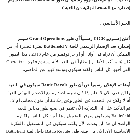
( تحديث : تم الإعلان اليوم رسمياً أن طور Grand Operations سيتم
إصداره مع النسخة النهائية من اللعبة )
الخبر الأساسي :
أعلن إستوديو DICE رسمياً أن طور Grand Operations سيتم
إصداره بعد الإصدار الرسمي للعبة Battlefield V
بفترة قصيرة أي من
الممكن أن نراه فى أوائل أو أواخر نوفمبر من عام 2018 ، هذا الطور
كان يُعتبر أكثر الأطوار إنتظاراً فى اللعبة لأنه سيقدم فكرة Operations
التى أحبها كل الناس ولكنه سيكون بتوسع كبير عن الماضي.
أيضا تم الإعلان رسمياً عن أن طور Battle Royale سيكون في اللعبة
ولكن حتي الأن لا نعلم إذا كان سيتم إصداره مع الإصدار النهائى للعبة
أم لا ولكن تم التحدث عن الطور وعن إمكانية أن يكون مجاني ام لا ،
تم التأكيد على أن الشركة الأن تنظر في صنع طور مجاني للعبة
Battlefield وسيكون متوفر للتحميل مجاناً من كل الناس ولكن من
الواضح أن هذا لن يحدث الأن ولكنه سيكون فى المستقبل ، الفكرة
الأساسية الأن الأن هي صنع طور Battle Royale داخل لعبة Battlefield