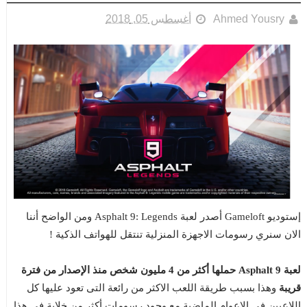
Ahmed Yousry
أغسطس 05, 2018
إستوديو Gameloft أصدر لعبة Asphalt 9: Legends ومن الواضح أننا
الان سنري رسومات الاجهزة المنزلية تنتقل للهواتف الذكية !
لعبة Asphalt 9 حملها أكثر من 4 مليون شخص منذ الإصدار من فترة
قريبة
وهذا بسبب طريقة اللعب الاكثر من رائعة التى تعود عليها كل
اللاعبين في الاعوام الماضية مع وجود رسومات أكثر من خلابة في هذا