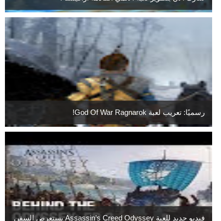
رسميًا: تعريب لعبة God Of War Ragnarok!
فيديو جديد للعبة Assassin’s Creed Odyssey يستعرض السفن