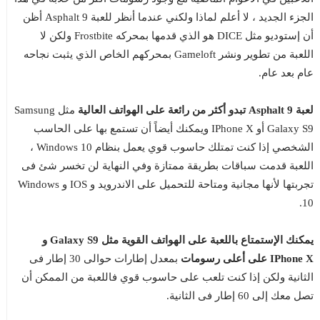
الجزء الجديد ، لا أعلم لماذا ولكني عندما أنظر للعبة Asphalt 9 أظن
أن إستوديو مثل DICE هو الذي قدمها بمحركه Frostbite ولكن لا
اللعبة من تطوير ونشر Gameloft بمحركهم الخاص الذي يثبت نجاحه
عام بعد عام.
لعبة Asphalt 9 تبدو أكثر من رائعة على الهواتف العالية
مثل Samsung
Galaxy S9 أو IPhone X ويمكنك أيضاً أن تستمع بها على الحاسب
الشخصي إذا كنت تمتلك حاسوب قوي يعمل بنظام Windows 10 ،
اللعبة قدمت سباقات بطريقة ممتازة وفي النهاية لن تخسر شئ فى
تجربتها لأنها مجانية ومتاحة للتحميل على الاندرويد و IOS و Windows
10.
يمكنك الإستمتاع باللعبة على الهواتف القوية مثل Galaxy S9 و
IPhone X على أعلى رسومات
بمعدل إطارات حوالى 30 إطار فى
الثانية ولكن إذا كنت تلعب على حاسوب قوي فاللعبة من الممكن أن
تصل معك إلى 60 إطار فى الثانية.