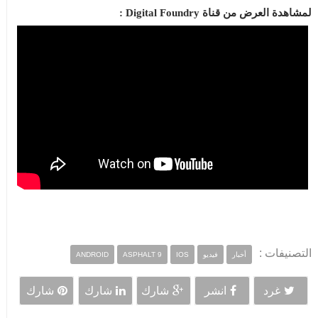
لمشاهدة العرض من قناة Digital Foundry :
التصنيفات :
أخبار
فيديو
IOS
ASPHALT 9
ANDROID
غرد
انشر
شارك
شارك
شارك