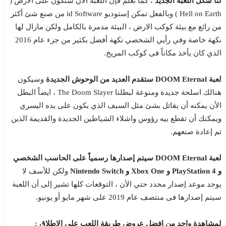
لنا شكل اللعبة الجديد
، كما نعلم فإن اللعبة الأن ستكون على الأرض (
Hell on Earth ) وبالفعل تمكن إستوديو id Software من صنع شئ أكثر
من رائع مع بيئة كوكب الارض ، البيئة مدمرة بالكامل ولكن مازال لها
نكهة خاصة وفي رأيي الشخصي نكهة أفضل بكثير من جزء عام 2016
الذي كان يأخذ مكاناً فى كوكب المريخ.
لعبة DOOM Eternal ستقدم العديد من الوحوش الجديدة
وسيكون
هنالك اسلحة جديدة ومنوعة لبطلنا The Doom Slayer ، ايضاً البطل
الأن يمكنه أن يقاتل بشئ مثل السيف الذي يكون على يده اليسري
ويمكنك أن تقطع بيه رؤوس واشلاء الشياطين الجديدة والقديمة الذين
تم إعادة صنعهم.
لعبة DOOM Eternal سيتم إصدارها رسمياً على الحاسب الشخصي
و PlayStation 4 و Xbox One و Nintendo Switch
ولكن للأسف لا
يوجد موعد إصدار محدد حتي الأن ، التوقعات كلها تشير إلى أن اللعبة
سيتم إصدارها فى منتصف عام 2019 على شهر مايو أو يونيو.
لمشاهدة واحد من افضل عروض طريقة اللعب على الإطلاق :