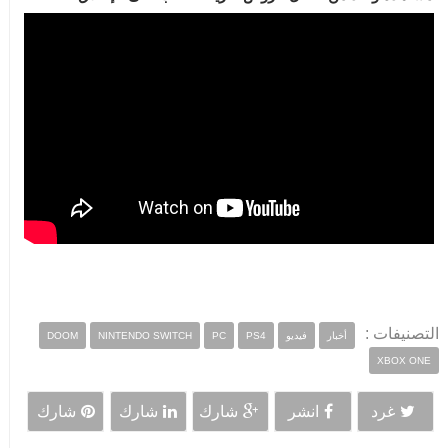
التصنيفات :
أخبار
فيديو
PS4
PC
NINTENDO SWITCH
DOOM
XBOX ONE
غرد
انشر
شارك
شارك
شارك