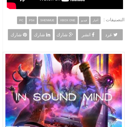
التصنيفات :
أخبار
فيديو
XBOX ONE
SHENMUE
PS4
PC
غرد
انشر
شارك
شارك
شارك