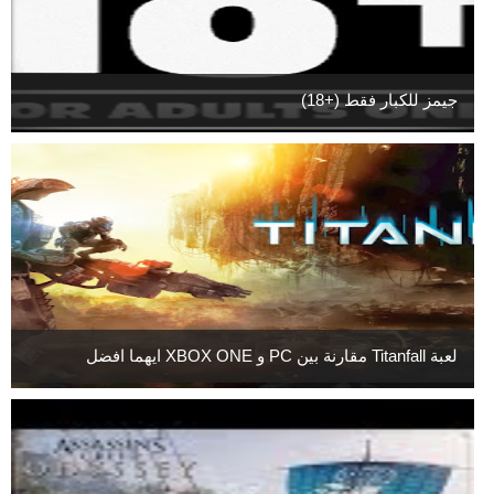
جيمز للكبار فقط (+18)
لعبة Titanfall مقارنة بين PC و XBOX ONE ايهما افضل