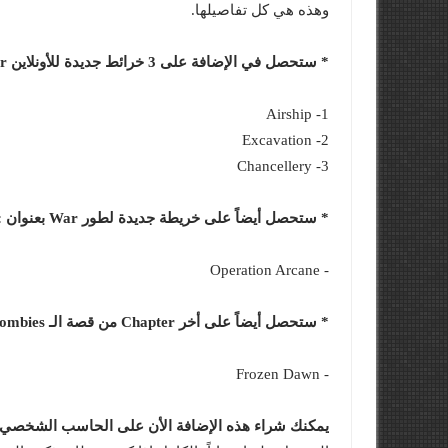
وهذه هي كل تفاصيلها.
* ستحصل في الإضافة على 3 خرائط جديدة للأونلاين MultiPlayer وهم :
1- Airship
2- Excavation
3- Chancellery
* ستحصل أيضاً على خريطة جديدة لطور War بعنوان :
- Operation Arcane
* ستحصل أيضاً على أخر Chapter من قصة الـ Nazi Zombies بعنوان :
- Frozen Dawn
يمكنك شراء هذه الإضافة الأن على الحاسب الشخصي و PlayStation 4 و x One