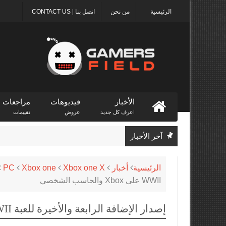
الرئيسية
من نحن
اتصل بنا | CONTACT US
الأخبار
فيديوهات
مراجعات
اعرف كل جديد
عروض
تقييمات
آخر الأخبار
الرئيسية
أخبار
Xbox one X
Xbox one
PC
WWII على Xbox والحاسب الشخصي
إصدار الإضافة الرابعة والأخيرة للعبة COD WWII على Xbox والحاسب الشخصي