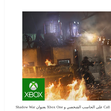
تم إصدار الإضافة الرابعة والأخيرة للعبة Call of Duty WWII على الحاسب الشخصي و Xbox One بعنوان Shadow War