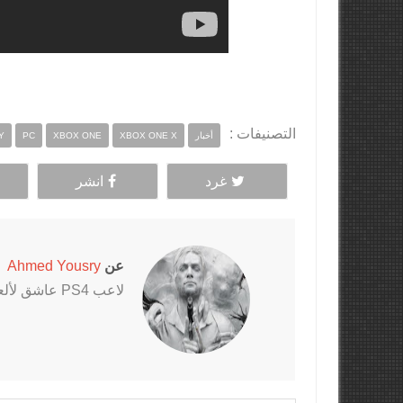
التصنيفات :
أخبار
XBOX ONE X
XBOX ONE
PC
Y
غرد
انشر
عن
Ahmed Yousry
لاعب PS4 عاشق لألعاب الرعب خاصةً سلسلتي Outlast و The Evil Within