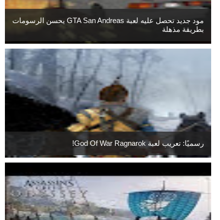
مود جديد تحصل عليه لعبة GTA San Andreas يحسن الرسومات
بطريقة مذهلة
رسميًا: تعريب لعبة God Of War Ragnarok!