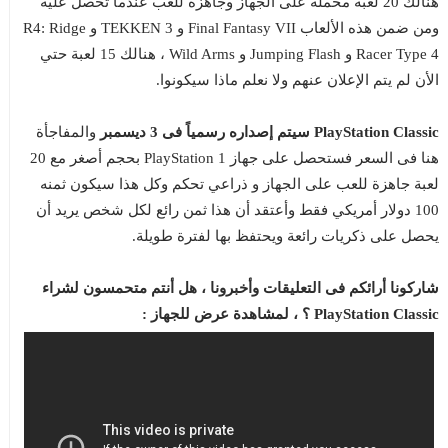
هنالك 20 لعبة محملة على الجهاز وجاهزة للعب عندما تحصل عليه
ومن ضمن هذه الألعاب Final Fantasy VII و TEKKEN 3 و R4: Ridge
Racer Type 4 و Jumping Flash و Wild Arms ، هنالك 15 لعبة حتي
الأن لم يتم الإعلان عنهم ولا نعلم ماذا سيكونوا.
PlayStation Classic سيتم إصداره رسمياً فى 3 ديسمبر
والمفاجأة
هنا فى السعر فستحصل على جهاز PlayStation 1 بحجم أصغر مع 20
لعبة جاهزة للعب على الجهاز و ذراعي تحكم وكل هذا سيكون ثمنه
100 دولار أمريكي فقط وأعتقد أن هذا ثمن رائع لكل شخص يريد أن
يحصل على ذكريات رائعة ويحتفظ بها لفترة طويلة.
شاركونا أرائكم فى التعليقات وأخبرونا ، هل أنتم متحمسون لشراء
PlayStation Classic ؟ ، لمشاهدة عرض للجهاز :