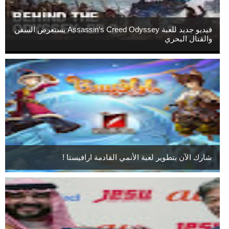
فيديو جديد للعبة Assassin’s Creed Odyssey يستعرض السفن
والقتال البحري
شارك الآن بتطوير لعبة الأنمي القادمة ارافيستا !