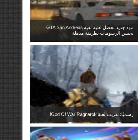
مود جديد تحصل عليه لعبة GTA San Andreas
يحسن الرسومات بطريقة مذهلة
رسميًا: تعريب لعبة God Of War Ragnarok!