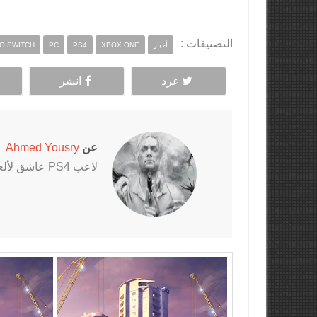
التصنيفات :
أخبار
XBOX ONE
PS4
PC
O SWITCH
غرد
انشر
عن
Ahmed Yousry
لاعب PS4 عاشق لألعاب الرعب خاصةً سلسلتي Outlast و The Evil Within