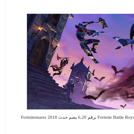
إستوديو Epic Games أصدر اليوم تحديث جديد للعبة Fortnite Battle Royale برقم 6.20 يضم حدث Fortnitemares 2018