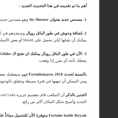
أهم ما تم تقديمه في هذا التحديث الجديد :
1- مسدس جديد بعنوان Six Shooter
وهو مسدس جديد يشبه الـ Revolver جداً الذ
2- إضافة وحوش في طور الباتل رويال
وستجدهم في الأ
يمكنك أن تقتلها لكي تحصل على Shield أو بعض الأسلحة الرائعة.
3- الأن في طور الباتل رويال يمكنك ان تفتح الـ Glider الخاصة بك
يجعلك تأخذ أي ضرر إذا وقعت.
بالنسبة لحدث Fortnitemares 2018
فهو سيعطيك بعض ال
ومن الممكن أن تنهيها في فترة بسيطة وتتعلق بالوحوش والاماكن ا
الجدير بالذكر
الجديد وأصبح شكل المكان أكثر من رائع.
Fortnite battle Royale متوفرة الأن للتحميل مجاناً على الحاسب الشخصي والاجهزة المنزلية والهواتف الذكية.