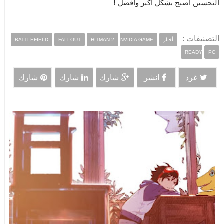
التحسين أصبح بشكل أكبر وأفضل !
التصنيفات :
أخبار
NVIDIA GAME
HITMAN 2
FALLOUT
BATTLEFIELD
READY
PC
غرد
انشر
شارك
شارك
شارك