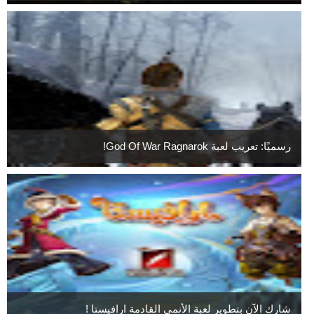
رسميًا: تعريب لعبة God Of War Ragnarok!
شارك الآن بتطوير لعبة الأنمي القادمة ارافيستا !