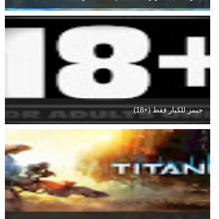
جيمز للكبار فقط (+18)