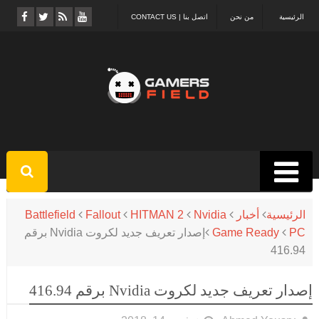
الرئيسية
من نحن
اتصل بنا | CONTACT US
الرئيسية
أخبار
Nvidia
HITMAN 2
Fallout
Battlefield
PC
Game Ready
إصدار تعريف جديد لكروت Nvidia برقم
416.94
إصدار تعريف جديد لكروت Nvidia برقم 416.94