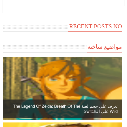
RECENT POSTS NO.
مواضيع ساخنة
تعرف علي حجم لعبة The Legend Of Zelda: Breath Of The
Wild علي الـSwitch