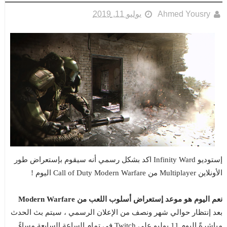
Ahmed Yousry
يوليو 11, 2019
إستوديو Infinity Ward اكد بشكل رسمي أنه سيقوم بإستعراض طور
الأونلاين Multiplayer من Call of Duty Modern Warfare اليوم !
نعم اليوم هو موعد إستعراض أسلوب اللعب من Modern Warfare
بعد إنتظار حوالي شهر ونصف من الإعلان الرسمي ، سيتم بث الحدث
مباشرةً اليوم 11 يوليو على Twitch في تمام الساعة السابعة مساءً