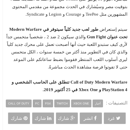
بتوقيت مصر وسيُشارك في الحدث مجموعة من مقدمي المحتوى
المشهورين مثل TeePee و Courage و Legion و Syndicate.
سيتم إستعراض
طور لعب جديد كلياً سيتوفر في Modern Warfare
تحت عنوان Gun Fight
والذي سيكون 2 ضد 2 ، شخصياً متحمس جداً
لأرى كيف ستبدو اللعبة حيث أنها أصبحت تعمل على محرك جديد كلياً
والذي كان في التطوير منذ أكثر من خمسة سنوات ، الكل متحمس
ليرى أسلوب اللعب المنتظر فقوموا بضبط ساعاتكم على الموعد
حتى لا تفوتوا فرصة مشاهدة الحدث مباشرةً.
Call of Duty Modern Warfare تنطلق على الحاسب الشخصي و
PlayStation 4 و Xbox One في 25 أكتوبر 2019.
التصنيفات :
أخبار
XBOX ONE
TWITCH
PS4
PC
CALL OF DUTY
غرد
انشر
شارك
شارك
شارك