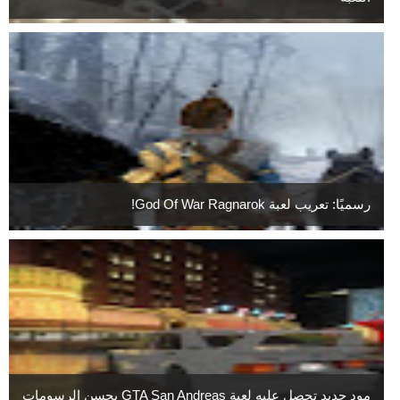
رسميًا: تعريب لعبة God Of War Ragnarok!
مود جديد تحصل عليه لعبة GTA San Andreas يحسن الرسومات