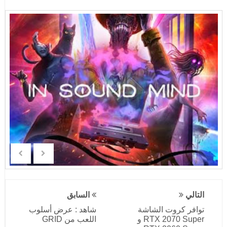
التالي
السابق
توافر كروت الشاشة
شاهد : عرض أسلوب
RTX 2070 Super و
اللعب من GRID