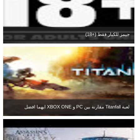
جيمز للكبار فقط (+18)
لعبة Titanfall مقارنة بين PC و XBOX ONE ايهما افضل