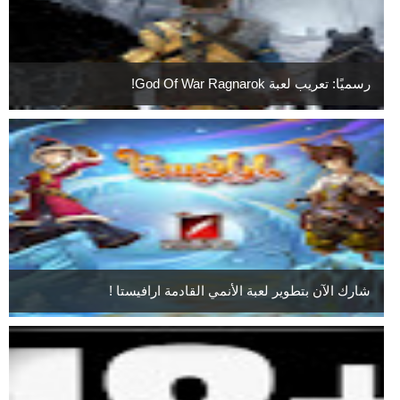
رسميًا: تعريب لعبة God Of War Ragnarok!
شارك الآن بتطوير لعبة الأنمي القادمة ارافيستا !