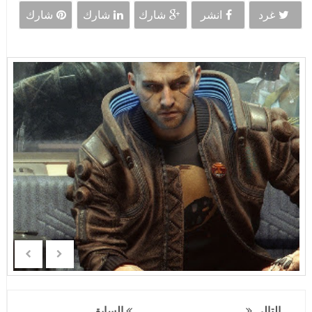
غرد
انشر
شارك
شارك
شارك
التالي
السابق