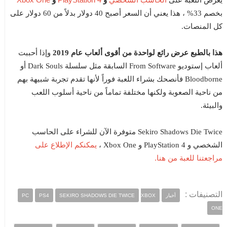
يعرض اللعبة على
و
و
بخصم 33% ، هذا يعني أن السعر أصبح 40 دولار بدلاً من 60 دولار على
كل المنصات.
هذا بالطبع عرض رائع لواحدة من أقوى ألعاب عام 2019
وإذا أحببت
ألعاب إستوديو From Software السابقة مثل سلسلة Dark Souls أو
Bloodborne فأنصحك بشراء اللعبة فوراً لأنها تقدم تجربة شبيهة بهم
من ناحية الصعوبة ولكنها مختلفة تماماً من ناحية أسلوب اللعب
والبيئة.
Sekiro Shadows Die Twice متوفرة الآن للشراء على الحاسب
يمكنكم الإطلاع على
الشخصي و PlayStation 4 و Xbox One ،
مراجعتنا للعبة من هنا.
التصنيفات :
أخبار
XBOX
SEKIRO SHADOWS DIE TWICE
PS4
PC
ONE