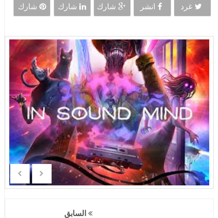
غرد
انشر
شارك
شارك
شارك
السابق