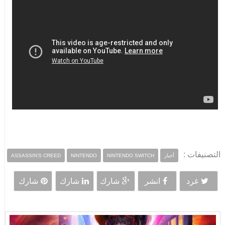
التصنيفات :
أخبار
NINTENDO SWITCH
NINTENDO
ASSASSIN'S CREED
غرد
انشر
شارك
شارك
شارك