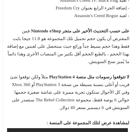
- لعبة Assassin's Creed IV: Black Flag
- إضافة الجزء الرابع بعنوان Freedom Cry
- لعبة Assassin's Creed Rogue
على حسب التحديث الأخير على متجر Nintendo eShop
فمن
المفترض أن يكون حجم تحميل تلك المجموعة هو 11.8 جيجا بايت
فقط وهذا حجم بسيط جداً ورائع حيث ستحصل على لعبتين مع إضافة
بهذا الحجم ، بالطبع الحجم أقل بكثير من المنصات الأخرى وهذا دائماً
ما يُميز نسخ السويتش.
لا تتوقعوا رسومات مثل منصة PlayStation 4
مثلاً ولكن توقعوا شئ
قريب أو أعلى بنسبة بسيطة من نسخة PlayStation 3 أو Xbox 360
وفي كل الأحوال ستكون تجربة مميزة على شاشة صغيرة حجمها
حوالي 6 بوصة فقط، مجموعة The Rebel Collection ستصدر على
السويتش في 6 ديسمبر بسعر 40 دولار.
لمشاهدة عرض لتلك المجموعة على المنصة :