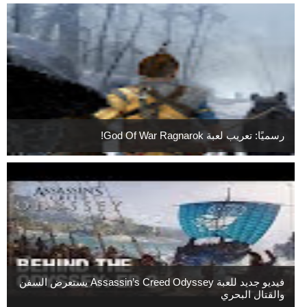
رسميًا: تعريب لعبة God Of War Ragnarok!
فيديو جديد للعبة Assassin’s Creed Odyssey يستعرض السفن
والقتال البحري