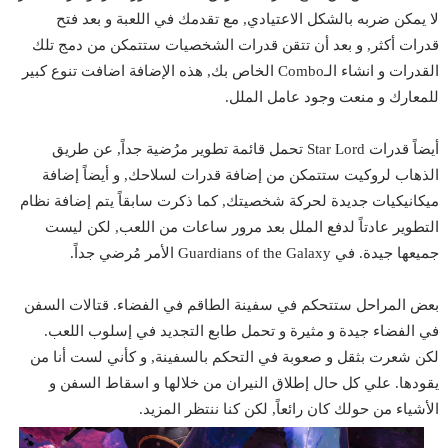
لا يمكن ضربه بالشكل الاعتيادي, مع تقدمك في اللعبة و بعد فتح
قدرات أكثر, و بعد أن تتقن قدرات الشخصيات ستتمكن من دمج تلك
القدرات و انشاء الـCombo الخاص بك, هذه الإضافة اضافت تنوع كبير
للمعارك و منعت وجود عامل الملل.
أيضاً قدرات Star Lord تحمل قائمة تطوير مرُضية جداً, عن طريق
الذهاب لروكيت ستتمكن من إضافة قدرات لسلاحك, و أيضاً إضافة
ميكانيكيات جديدة لحركة شخصيتك, كما ذكرت سابقاً يتم إضافة نظام
التطوير عادتاً لدفع الملل بعد مرور ساعات من اللعب, لكن ليست
جميعها جيدة. في Guardians of the Galaxy الأمر مُرضي جداً.
بعض المراحل ستتحكم في سفينة الطاقم في الفضاء. قتالات السفن
في الفضاء جيدة و مثيرة و تحمل طابع التجديد في إسلوب اللعب.
لكن شعرت بثقل و صعوبة في التحكم بالسفينة, و كأني لست أنا من
يقودها. علي كل حال إطلاق النيران من خلالها و اسقاط السفن و
الأشياء من حولك كان رائعاً, لكن كنا ننتظر المزيد.