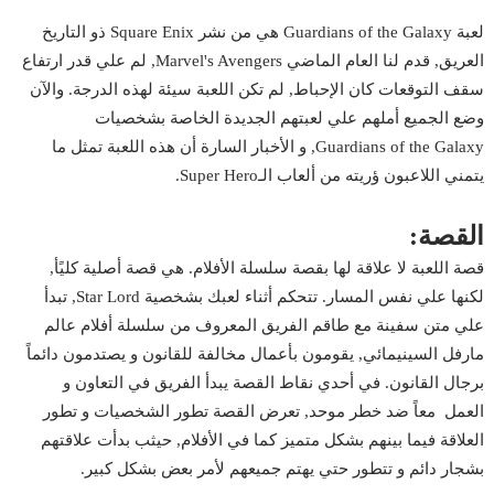
لعبة Guardians of the Galaxy هي من نشر Square Enix ذو التاريخ
العريق, قدم لنا العام الماضي Marvel's Avengers, لم علي قدر ارتفاع
سقف التوقعات كان الإحباط, لم تكن اللعبة سيئة لهذه الدرجة. والآن
وضع الجميع أملهم علي لعبتهم الجديدة الخاصة بشخصيات
Guardians of the Galaxy, و الأخبار السارة أن هذه اللعبة تمثل ما
يتمني اللاعبون ؤريته من ألعاب الـSuper Hero.
القصة:
قصة اللعبة لا علاقة لها بقصة سلسلة الأفلام. هي قصة أصلية كليًأ,
لكنها علي نفس المسار. تتحكم أثناء لعبك بشخصية Star Lord, تبدأ
علي متن سفينة مع طاقم الفريق المعروف من سلسلة أفلام عالم
مارفل السينيمائي, يقومون بأعمال مخالفة للقانون و يصتدمون دائماً
برجال القانون. في أحدي نقاط القصة يبدأ الفريق في التعاون و
العمل معاً ضد خطر موحد, تعرض القصة تطور الشخصيات و تطور
العلاقة فيما بينهم بشكل متميز كما في الأفلام, حيثب بدأت علاقتهم
بشجار دائم و تتطور حتي يهتم جميعهم لأمر بعض بشكل كبير.