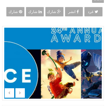
غرد
انشر
شارك
شارك
شارك