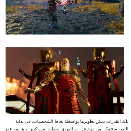
تلك القدرات يمكن تطويرها بواسطة نقاط الشخصيات, في بداية
اللعبة ستتمكن من دمج قدرات الفريق لحداث ضرر كبير أو هزيمة عدو