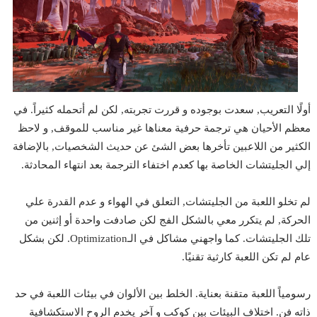
أولًا التعريب, سعدت بوجوده و قررت تجربته, لكن لم أتحمله كثيراً. في
معظم الأحيان هي ترجمة حرفية معناها غير مناسب للموقف, و لاحظ
الكثير من اللاعبين تأخرها بعض الشئ عن حديث الشخصيات, بالإضافة
إلي الجليتشات الخاصة بها كعدم اختفاء الترجمة بعد انتهاء المحادثة.
لم تخلو اللعبة من الجليتشات, التعلق في الهواء و عدم القدرة علي
الحركة, لم يتكرر معي بالشكل الفج لكن صادفت واحدة أو إثنين من
تلك الجليتشات. كما واجهني مشاكل في الـOptimization. لكن بشكل
عام لم تكن اللعبة كارثية تقنيًا.
رسومياً اللعبة متقنة بعناية. الخلط بين الألوان في بيئات اللعبة في حد
ذاته فن. اختلاف البيئات بين كوكب و آخر يخدم الروح الاستكشافية