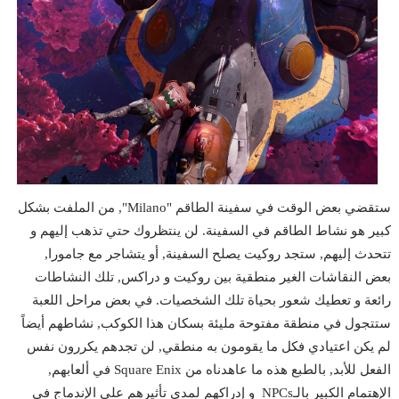
ستقضي بعض الوقت في سفينة الطاقم "Milano", من الملفت بشكل
كبير هو نشاط الطاقم في السفينة. لن ينتظروك حتي تذهب إليهم و
تتحدث إليهم, ستجد روكيت يصلح السفينة, أو يتشاجر مع جامورا,
بعض النقاشات الغير منطقية بين روكيت و دراكس, تلك النشاطات
رائعة و تعطيك شعور بحياة تلك الشخصيات. في بعض مراحل اللعبة
ستتجول في منطقة مفتوحة مليئة بسكان هذا الكوكب, نشاطهم أيضاً
لم يكن اعتيادي فكل ما يقومون به منطقي, لن تجدهم يكررون نفس
الفعل للأبد, بالطبع هذه ما عاهدناه من Square Enix في ألعابهم,
الإهتمام الكبير بالـNPCs و إدراكهم لمدي تأثيرهم علي الإندماج في