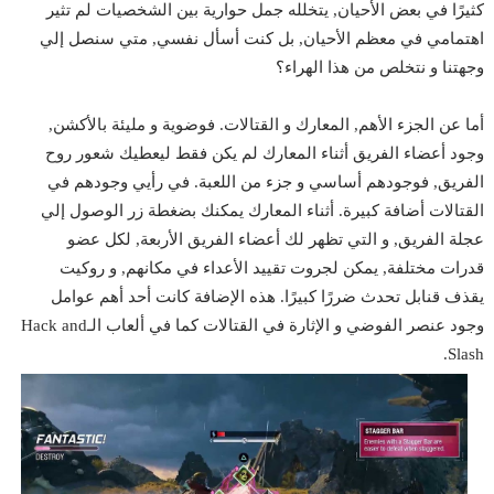
كثيرًا في بعض الأحيان, يتخلله جمل حوارية بين الشخصيات لم تثير
اهتمامي في معظم الأحيان, بل كنت أسأل نفسي, متي سنصل إلي
وجهتنا و نتخلص من هذا الهراء؟
أما عن الجزء الأهم, المعارك و القتالات. فوضوية و مليئة بالأكشن,
وجود أعضاء الفريق أثناء المعارك لم يكن فقط ليعطيك شعور روح
الفريق, فوجودهم أساسي و جزء من اللعبة. في رأيي وجودهم في
القتالات أضافة كبيرة. أثناء المعارك يمكنك بضغطة زر الوصول إلي
عجلة الفريق, و التي تظهر لك أعضاء الفريق الأربعة, لكل عضو
قدرات مختلفة, يمكن لجروت تقييد الأعداء في مكانهم, و روكيت
يقذف قنابل تحدث ضررًا كبيرًا. هذه الإضافة كانت أحد أهم عوامل
وجود عنصر الفوضي و الإثارة في القتالات كما في ألعاب الـHack and
Slash.