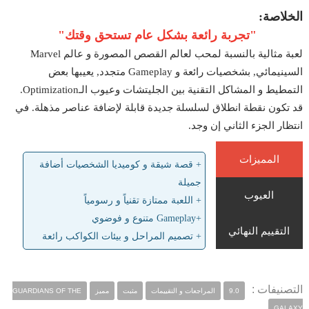
الخلاصة:
"تجربة رائعة بشكل عام تستحق وقتك"
لعبة مثالية بالنسبة لمحب لعالم القصص المصورة و عالم Marvel
السينيمائي, بشخصيات رائعة و Gameplay متجدد, يعيبها بعض
التمطيط و المشاكل التقنية بين الجليتشات وعيوب الـOptimization.
قد تكون نقطة انطلاق لسلسلة جديدة قابلة لإضافة عناصر مذهلة. في
انتظار الجزء الثاني إن وجد.
المميزات
+ قصة شيقة و كوميديا الشخصيات أضافة
جميلة
العيوب
+ اللعبة ممتازة تقنياً و رسومياً
+Gameplay متنوع و فوضوي
التقييم النهائي
+ تصميم المراحل و بيئات الكواكب رائعة
التصنيفات :
9.0
المراجعات و التقييمات
مثبت
مميز
GUARDIANS OF THE
GALAXY