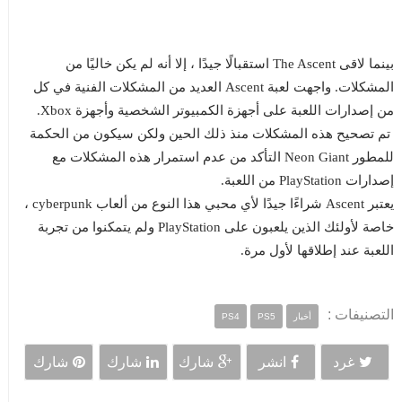
بينما لاقى The Ascent استقبالًا جيدًا ، إلا أنه لم يكن خاليًا من
المشكلات. واجهت لعبة Ascent العديد من المشكلات الفنية في كل
من إصدارات اللعبة على أجهزة الكمبيوتر الشخصية وأجهزة Xbox.
تم تصحيح هذه المشكلات منذ ذلك الحين ولكن سيكون من الحكمة
للمطور Neon Giant التأكد من عدم استمرار هذه المشكلات مع
إصدارات PlayStation من اللعبة.
يعتبر Ascent شراءًا جيدًا لأي محبي هذا النوع من ألعاب cyberpunk ،
خاصة لأولئك الذين يلعبون على PlayStation ولم يتمكنوا من تجربة
اللعبة عند إطلاقها لأول مرة.
التصنيفات :
أخبار
PS5
PS4
غرد
انشر
شارك
شارك
شارك